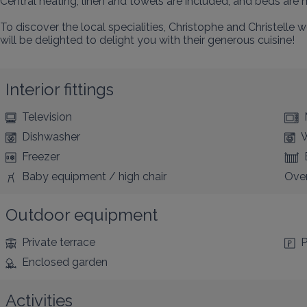
Central heating, linen and towels are included, and beds are mad
To discover the local specialities, Christophe and Christelle
will be delighted to delight you with their generous cuisine!
Interior fittings
Television
Dishwasher
W
Freezer
Baby equipment / high chair
Ove
Outdoor equipment
Private terrace
P
Enclosed garden
Activities