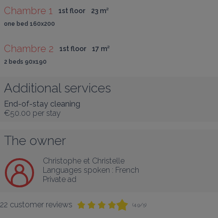
Chambre 1
1st floor
23
 m
²
one bed 160x200
Chambre 2
1st floor
17
 m
²
2 beds 90x190
Additional services
End-of-stay cleaning
€50.00
per stay
The owner
Christophe et Christelle
Languages spoken :
French
Private ad
22 customer reviews
(4.9/5)