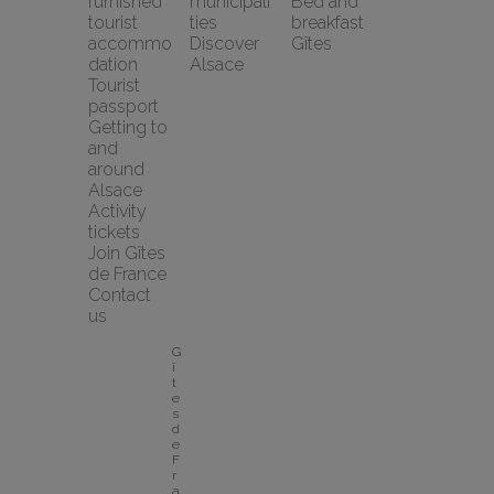
furnished 
municipali
Bed and 
tourist 
ties
breakfast
accommo
Discover 
Gîtes
dation
Alsace
Tourist 
passport
Getting to 
and 
around 
Alsace
Activity 
tickets
Join Gîtes 
de France
Contact 
us
G
î
t
e
s 
d
e 
F
r
a