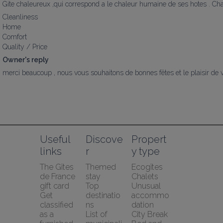
Gite chaleureux ,qui correspond a le chaleur humaine de ses hotes . Chal
Cleanliness
Home
Comfort
Quality / Price
Owner's reply
merci beaucoup , nous vous souhaitons de bonnes fêtes et le plaisir de v
Useful 
Discove
Propert
links
r
y type
The Gîtes 
Themed 
Ecogîtes
de France 
stay
Chalets
gift card
Top 
Unusual 
Get 
destinatio
accommo
classified 
ns
dation
as a 
List of 
City Break