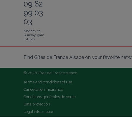
09 82
99 03
03
Monday to
Sunday, 9am
to 8pm
Find Gîtes de France Alsace on your favorite netw
© 2026 Gîtes de France Alsace
Terms and conditions of use
Cancellation insurance
Conditions générales de vente
Data protection
Legal information