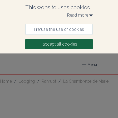
This website uses cookies
Read more 
I refuse the use of cookies
I accept all cookies
Menu
Home
/
Lodging
/
Ranrupt
/
La Chambrette de Marie