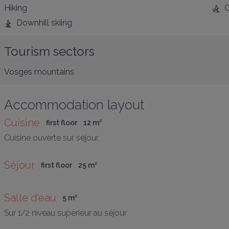
Hiking
C
Downhill skiing
Tourism sectors
Vosges mountains
Accommodation layout
Cuisine
first floor
12
 m
²
Cuisine ouverte sur séjour
Séjour
first floor
25
 m
²
Salle d'eau
5
 m
²
Sur 1/2 niveau supérieur au séjour