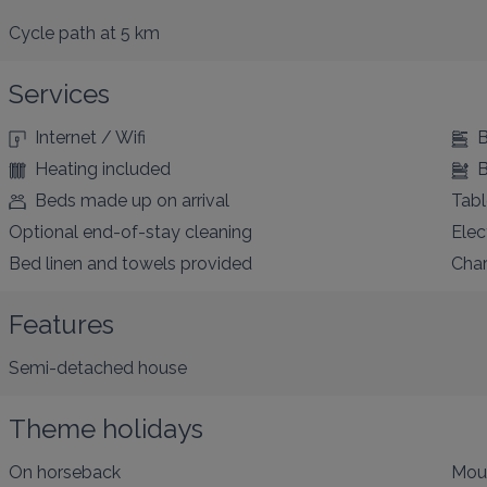
Cycle path
at 5 km
Services
Internet / Wifi
B
Heating included
B
Beds made up on arrival
Tabl
Optional end-of-stay cleaning
Elec
Bed linen and towels provided
Char
Features
Semi-detached house
Theme holidays
On horseback
Mou