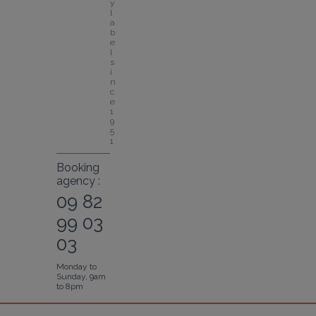
y 
l
a
b
e
l 
s
i
n
c
e 
1
9
5
1
Booking
agency :
09 82
99 03
03
Monday to
Sunday, 9am
to 8pm