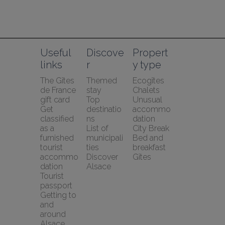
Useful 
Discove
Propert
links
r
y type
The Gîtes 
Themed 
Ecogîtes
de France 
stay
Chalets
gift card
Top 
Unusual 
Get 
destinatio
accommo
classified 
ns
dation
as a 
List of 
City Break
furnished 
municipali
Bed and 
tourist 
ties
breakfast
accommo
Discover 
Gîtes
dation
Alsace
Tourist 
passport
Getting to 
and 
around 
Alsace