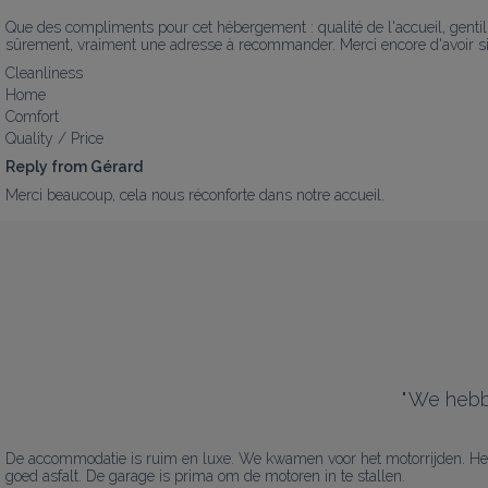
Que des compliments pour cet hébergement : qualité de l'accueil, gentilles
sûrement, vraiment une adresse à recommander. Merci encore d'avoir si 
Cleanliness
Home
Comfort
Quality / Price
Reply from Gérard
Merci beaucoup, cela nous réconforte dans notre accueil. 
"
We hebbe
De accommodatie is ruim en luxe. We kwamen voor het motorrijden. Het h
goed asfalt. De garage is prima om de motoren in te stallen.