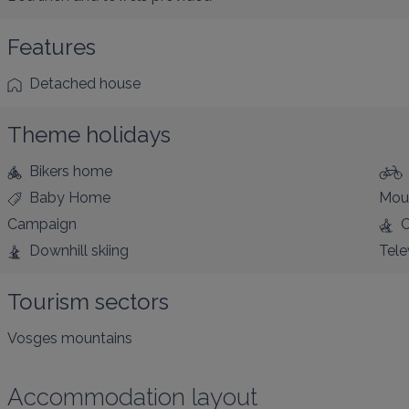
Features
Detached house
Theme holidays
Bikers home
Baby Home
Mou
Campaign
C
Downhill skiing
Tele
Tourism sectors
Vosges mountains
Accommodation layout