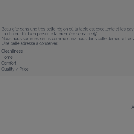
Beau gîte dans une très belle région où la table est excellente et les pa
La chaleur fût bien présente la première semaine 🥵

Nous nous sommes sentis comme chez nous dans cette demeure très ag
Une belle adresse à conserver.
Cleanliness
Home
Comfort
Quality / Price
A