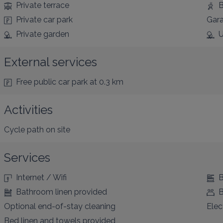
Private terrace
B
Private car park
Gar
Private garden
U
External services
Free public car park
at 0.3 km
Activities
Cycle path
on site
Services
Internet / Wifi
B
Bathroom linen provided
B
Optional end-of-stay cleaning
Elec
Bed linen and towels provided