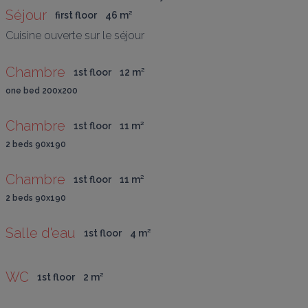
Séjour
first floor
46
 m
²
Cuisine ouverte sur le séjour
Chambre
1st floor
12
 m
²
one bed 200x200
Chambre
1st floor
11
 m
²
2 beds 90x190
Chambre
1st floor
11
 m
²
2 beds 90x190
Salle d'eau
1st floor
4
 m
²
WC
1st floor
2
 m
²