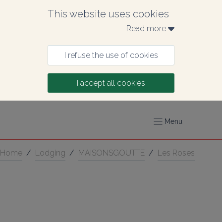
This website uses cookies
Read more 
I refuse the use of cookies
I accept all cookies
Menu
Home
/
Lodging
/
MAISONSGOUTTE
/
Les Roses