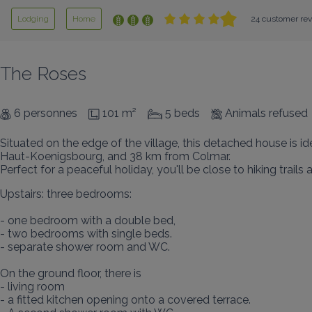
Lodging
Home
24 customer rev
The Roses
6 personnes
101 m²
5 beds
Animals refused
Situated on the edge of the village, this detached house is 
Haut-Koenigsbourg, and 38 km from Colmar.

Perfect for a peaceful holiday, you'll be close to hiking trails
Upstairs: three bedrooms:

- one bedroom with a double bed,

- two bedrooms with single beds.

- separate shower room and WC.

On the ground floor, there is

- living room

- a fitted kitchen opening onto a covered terrace.
