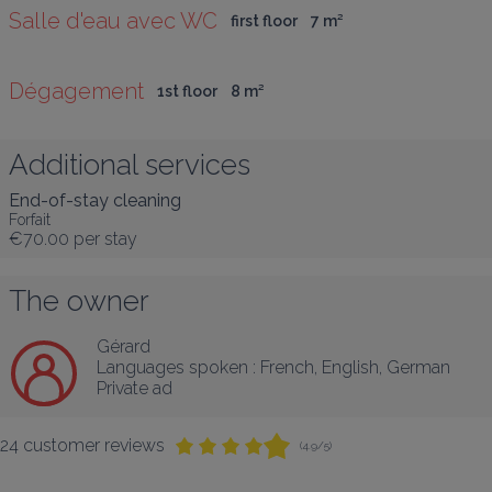
Salle d'eau avec WC
first floor
7
 m
²
Dégagement
1st floor
8
 m
²
Additional services
End-of-stay cleaning
Forfait
€70.00
per stay
The owner
Gérard
Languages spoken :
French
, 
English
, 
German
Private ad
24 customer reviews
(4.9/5)