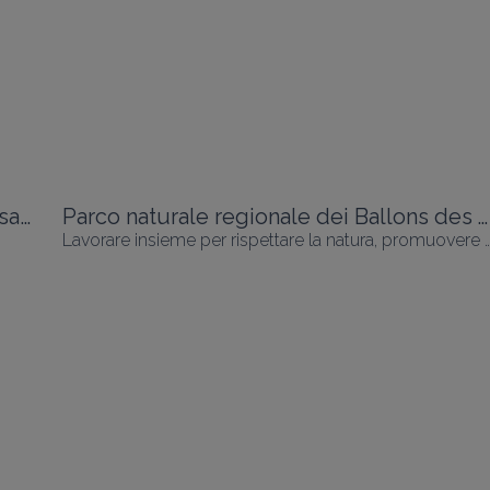
L'itinerario dei castelli fortificati dell'Alsazia
Parco naturale regionale dei Ballons des Vosges
Lavorare insieme per rispettare la natura, promuovere lo sviluppo um