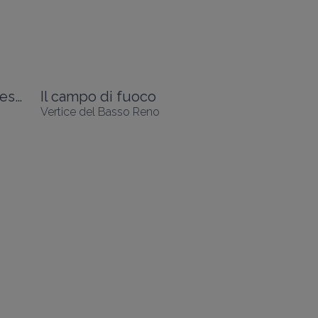
Parco di Wesserling - Ecomuseo del Tessile
Il campo di fuoco
Vertice del Basso Reno