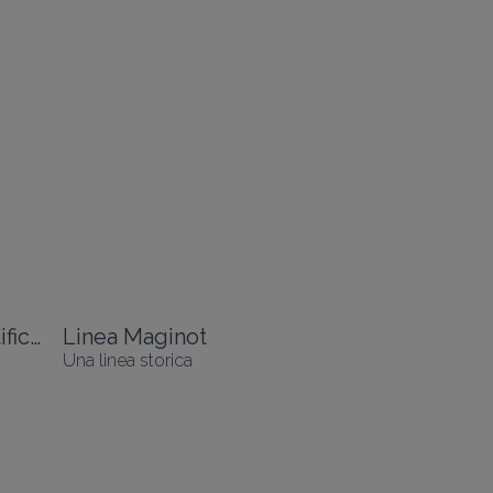
L'itinerario dei castelli e delle città fortificate
Linea Maginot
Una linea storica