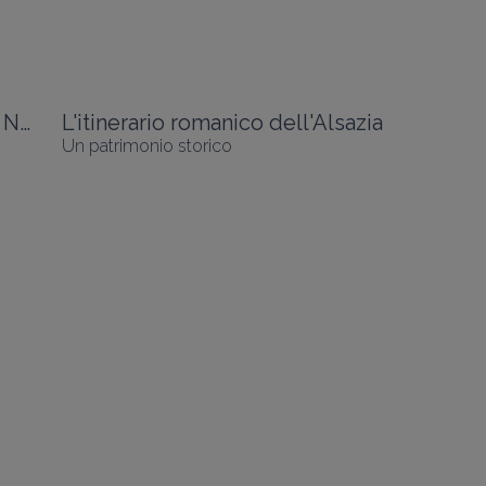
Parco naturale regionale dei Vosgi del Nord
L'itinerario romanico dell'Alsazia
Un patrimonio storico