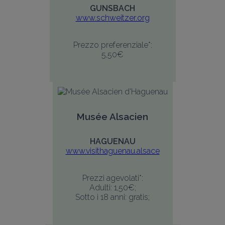
GUNSBACH
www.schweitzer.org
Prezzo preferenziale*:
5,50€
Musée Alsacien
HAGUENAU
www.visithaguenau.alsace
Prezzi agevolati*:
Adulti: 1,50€;
Sotto i 18 anni: gratis;