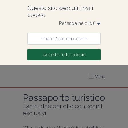
Questo sito web utilizza i 
cookie
Per saperne di più 
Rifiuto l'uso dei cookie
Accetto tutti i cookie
Menu
Passaporto turistico
Tante idee per gite con sconti 
esclusivi
Gîtes de France Alsace è lieta di offrirvi il 