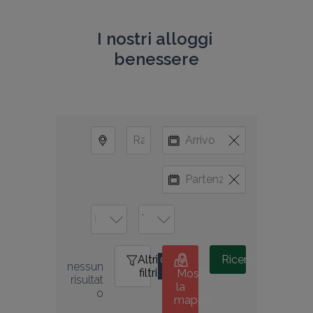
I nostri alloggi 
benessere
Altri
0
Ricerca
nessun 
filtri
Mostra
risultat
la
o
mappa