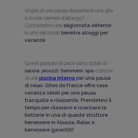
Voglia di una pausa rilassante in una gite 
o in una camera d'albergo? 
Concedetevi una 
ségiornata détente
in uno dei nostri 
benêtre alloggi per 
vacanze
.
Questi paradisi di pace sono dotati di 
sauna
, 
jacuzzi
, 
hammam
, 
spa
 o anche 
di una 
piscina interna
 per una pausa 
di relax. Gîtes de France offre case 
vacanza ideali per una pausa 
tranquilla e rilassante. Prendetevi il 
tempo per rilassarvi e ricaricare le 
batterie in una di queste strutture 
benessere in Alsazia. Relax e 
benessere garantiti! 