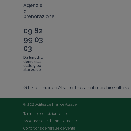
Agenzia
di
prenotazione
:
09 82
99 03
03
Da lunedì a
domenica,
dalle 9.00
alle 20.00
Gîtes de France Alsace Trovate il marchio sulle vost
© 2026 Gîtes de France Alsace
Termini e condizioni d'uso
Assicurazione di annullamento
Conditions générales de vente