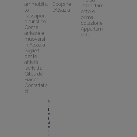
ammobilia
Scoprire 
Pernottam
to
l'Alsazia
ento e 
Passaport
prima 
o turistico
colazione
Come 
Appartam
arrivare e 
enti
muoversi 
in Alsazia
Biglietti 
per le 
attività
Iscriviti a 
Gîtes de 
France
Contattate
ci
G
î
t
e
s 
d
e 
F
r