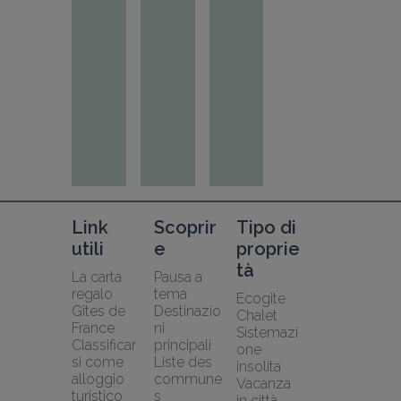
Link 
Scoprir
Tipo di 
utili
e
proprie
tà
La carta 
Pausa a 
regalo 
tema
Ecogite
Gîtes de 
Destinazio
Chalet
France
ni 
Sistemazi
Classificar
principali
one 
si come 
Liste des 
insolita
alloggio 
commune
Vacanza 
turistico 
s
in città