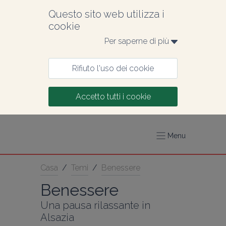
Questo sito web utilizza i 
cookie
Per saperne di più 
Rifiuto l'uso dei cookie
Accetto tutti i cookie
Menu
Casa
/
Temi
/
Benessere
Benessere
Una pausa rilassante in 
Alsazia