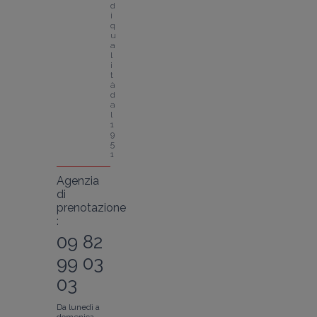
d
i 
q
u
a
l
i
t
à 
d
a
l 
1
9
5
1
Agenzia
di
prenotazione
:
09 82
99 03
03
Da lunedì a