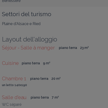
Benessere
Settori del turismo
Plaine d'Alsace e Ried
Layout dell'alloggio
Séjour - Salle à manger 
piano terra
23
 m
²
Cuisine
piano terra
9
 m
²
Chambre 1 
piano terra
20
 m
²
un letto 140x190
Salle d'eau 
piano terra
7
 m
²
WC séparé