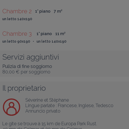
Chambre 2
1° piano
7
 m
²
un letto 140x190
Chambre 3 
1° piano
11
 m
²
un letto 90x190   •   un letto 140x190
Servizi aggiuntivi
Pulizia di fine soggiorno
80,00 €
per soggiorno
Il proprietario
Séverine et Stéphane
Lingue parlate :
Francese
, 
Inglese
, 
Tedesco
Annuncio privato
Le gite se trouve à 15 km de Europa Park Rust.
