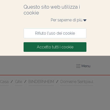
Questo sito web utilizza i 
cookie
Per saperne di più 
Rifiuto l'uso dei cookie
Accetto tutti i cookie
Menu
Casa
/
Gîte
/
BINDERNHEIM
/
Domaine Saintpaul