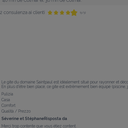
40 mn de Colmar et 30 mn de Colmar.
2 consulenza ai clienti
(5/5)
Le gite du domaine Saintpaul est idéalement situé pour rayonner et décou
En plus d'être bien placé, ce gite est extrêmement bien équipé (piscine, 
Pulizia
Casa
Comfort
Qualità / Prezzo
Séverine et StéphaneRisposta da
Merci trop contente que vous étiez content.
