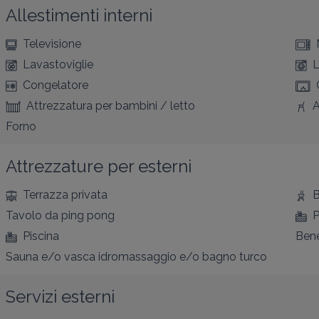
Allestimenti interni
Televisione
Lavastoviglie
L
Congelatore
Attrezzatura per bambini / letto
A
Forno
Attrezzature per esterni
Terrazza privata
B
Tavolo da ping pong
P
Piscina
Bene
Sauna e/o vasca idromassaggio e/o bagno turco
Servizi esterni