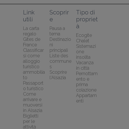
Link 
Scoprir
Tipo di 
utili
e
propriet
à
La carta 
Pausa a 
regalo 
tema
Ecogite
Gîtes de 
Destinazio
Chalet
France
ni 
Sistemazi
Classificar
principali
one 
si come 
Liste des 
insolita
alloggio 
commune
Vacanza 
turistico 
s
in città
ammobilia
Scoprire 
Pernottam
to
l'Alsazia
ento e 
Passaport
prima 
o turistico
colazione
Come 
Appartam
arrivare e 
enti
muoversi 
in Alsazia
Biglietti 
per le 
attività