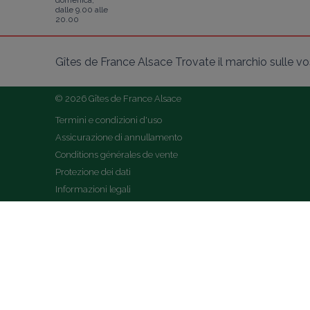
domenica,
dalle 9.00 alle
20.00
Gîtes de France Alsace Trovate il marchio sulle vost
© 2026 Gîtes de France Alsace
Termini e condizioni d'uso
Assicurazione di annullamento
Conditions générales de vente
Protezione dei dati
Informazioni legali