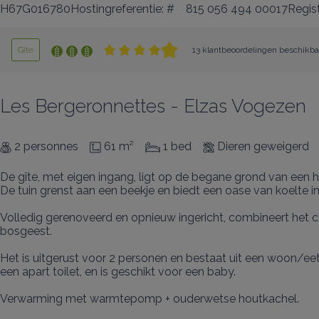
H67G016780Hostingreferentie: #
815 056 494 00017Regis
Gîte
13 klantbeoordelingen beschikba
Les Bergeronnettes - Elzas Vogezen
2 personnes
61 m²
1 bed
Dieren geweigerd
De gîte, met eigen ingang, ligt op de begane grond van een h
De tuin grenst aan een beekje en biedt een oase van koelte i
Volledig gerenoveerd en opnieuw ingericht, combineert het
bosgeest.

Het is uitgerust voor 2 personen en bestaat uit een woon/ee
een apart toilet, en is geschikt voor een baby.

Verwarming met warmtepomp + ouderwetse houtkachel.
