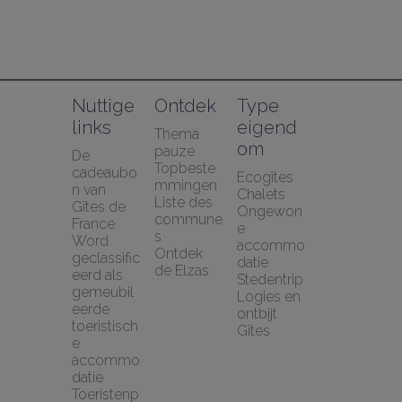
Nuttige 
Ontdek
Type 
links
eigend
Thema 
om
pauze
De 
Topbeste
cadeaubo
Ecogîtes
mmingen
n van 
Chalets
Liste des 
Gîtes de 
Ongewon
commune
France
e 
s
Word 
accommo
Ontdek 
geclassific
datie
de Elzas
eerd als 
Stedentrip
gemeubil
Logies en 
eerde 
ontbijt
toeristisch
Gîtes
e 
accommo
datie
Toeristenp