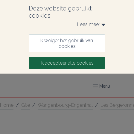
Deze website gebruikt 
cookies
Lees meer 
Ik weiger het gebruik van 
cookies
Ik accepteer alle cookies
Menu
Home
/
Gîte
/
Wangenbourg-Engenthal
/
Les Bergeronne