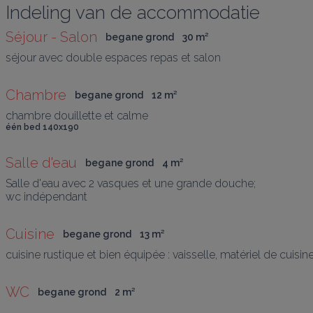
Indeling van de accommodatie
Séjour - Salon
begane grond
30
 m
²
séjour avec double espaces repas et salon 
Chambre
begane grond
12
 m
²
chambre douillette et calme
één bed 140x190
Salle d'eau
begane grond
4
 m
²
Salle d'eau avec 2 vasques et une grande douche;

wc indépendant
Cuisine
begane grond
13
 m
²
cuisine rustique et bien équipée : vaisselle, matériel de cuisine, l
WC
begane grond
2
 m
²