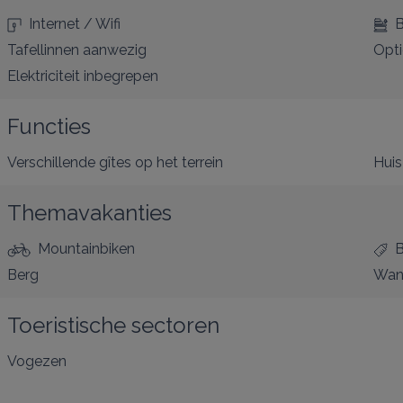
Internet / Wifi
B
Tafellinnen aanwezig
Opt
Elektriciteit inbegrepen
Functies
Verschillende gîtes op het terrein
Huis
Themavakanties
Mountainbiken
B
Berg
Wan
Toeristische sectoren
Vogezen