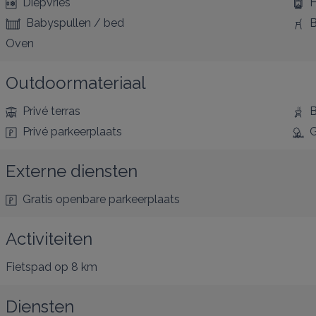
Diepvries
H
Babyspullen / bed
B
Oven
Outdoormateriaal
Privé terras
B
Privé parkeerplaats
G
Externe diensten
Gratis openbare parkeerplaats
Activiteiten
Fietspad
op 8 km
Diensten