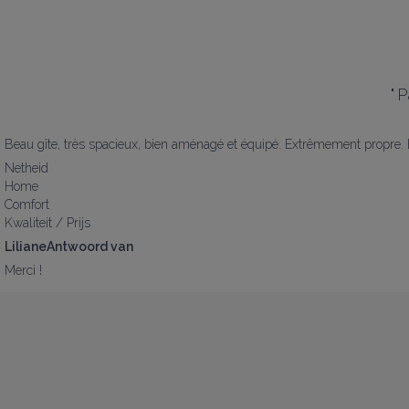
"
P
Beau gîte, très spacieux, bien aménagé et équipé. Extrêmement propre. Et 
Netheid
Home
Comfort
Kwaliteit / Prijs
LilianeAntwoord van
Merci !