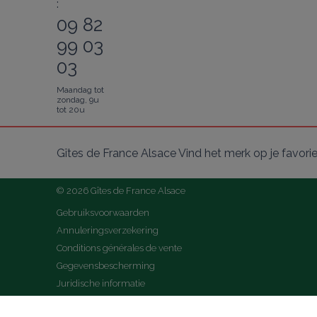
:
09 82
99 03
03
Maandag tot
zondag, 9u
tot 20u
Gîtes de France Alsace Vind het merk op je favori
© 2026 Gîtes de France Alsace
Gebruiksvoorwaarden
Annuleringsverzekering
Conditions générales de vente
Gegevensbescherming
Juridische informatie