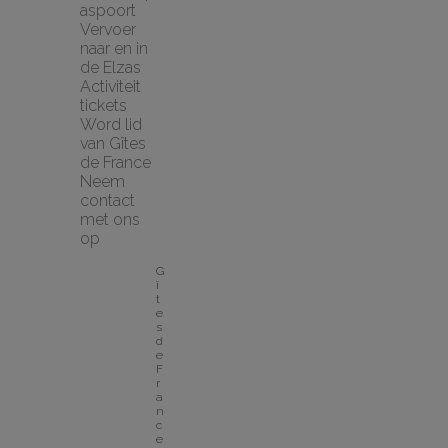
aspoort
Vervoer 
naar en in 
de Elzas
Activiteit 
tickets
Word lid 
van Gîtes 
de France
Neem 
contact 
met ons 
op
G
î
t
e
s 
d
e 
F
r
a
n
c
e