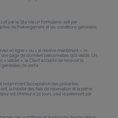
it par le Site (via un formulaire), soit par 
criptive de l’hébergement et les conditions générales 
vez en ligne » ou « je réserve maintenant », le 
er une page de données personnelles qu’il valide. Un 
« valider », le Client accepte de recevoir le 
ns générales de vente.
ant notamment l’acceptation des présentes 
la totalité des frais de réservation et la prime 
our est inférieur à 30 jours, seul le paiement par 
rmes, les conditions et le prix total de son séjour.