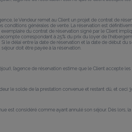
gence, le Vendeur remet au Client un projet de contrat de réserva
es conditions générales de vente. La réservation est définitiv
un exemplaire du contrat de réservation signé par le Client imp
compte correspondant à 25% du prix du loyer de l’hébergement, 
i le délai entre la date de réservation et la date de début du séj
 séjour doit être payée à la réservation.
ur), l’agence de réservation estime que le Client accepte les te
ndeur le solde de la prestation convenue et restant dû, et ceci 3
nue est considéré comme ayant annulé son séjour. Dès lors, la p