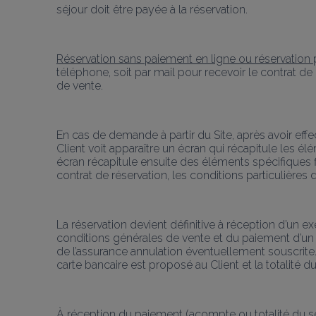
séjour doit être payée à la réservation.
Réservation sans paiement en ligne ou réservation 
téléphone, soit par mail pour recevoir le contrat de 
de vente.
En cas de demande à partir du Site, après avoir effe
Client voit apparaître un écran qui récapitule les é
écran récapitule ensuite des éléments spécifiques fig
contrat de réservation, les conditions particulières
La réservation devient définitive à réception d’un 
conditions générales de vente et du paiement d’un a
de l’assurance annulation éventuellement souscrite. S
carte bancaire est proposé au Client et la totalité du
À réception du paiement (acompte ou totalité du séjo