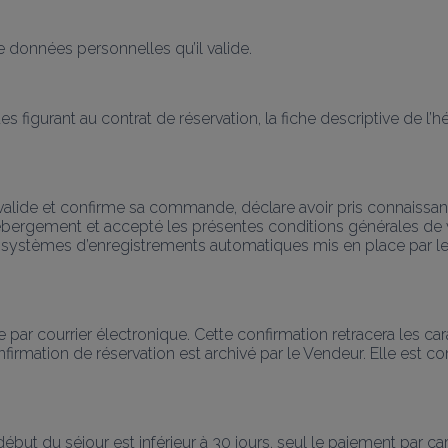
e données personnelles qu’il valide.
s figurant au contrat de réservation, la fiche descriptive de l’
nt valide et confirme sa commande, déclare avoir pris connaissan
l’hébergement et accepté les présentes conditions générales de 
s systèmes d’enregistrements automatiques mis en place par 
r courrier électronique. Cette confirmation retracera les caract
firmation de réservation est archivé par le Vendeur. Elle est 
 début du séjour est inférieur à 30 jours, seul le paiement par car