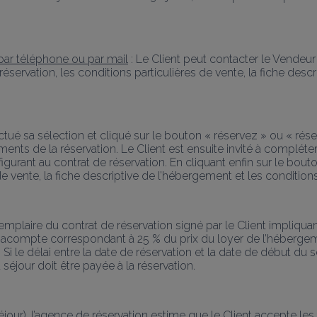
par téléphone ou par mail
 : Le Client peut contacter le Vendeur so
réservation, les conditions particulières de vente, la fiche des
ctué sa sélection et cliqué sur le bouton « réservez » ou « réser
léments de la réservation. Le Client est ensuite invité à complét
urant au contrat de réservation. En cliquant enfin sur le bouton 
 de vente, la fiche descriptive de l’hébergement et les conditio
exemplaire du contrat de réservation signé par le Client impliqu
compte correspondant à 25 % du prix du loyer de l’hébergement, 
i le délai entre la date de réservation et la date de début du séj
 séjour doit être payée à la réservation.
ur), l’agence de réservation estime que le Client accepte les te