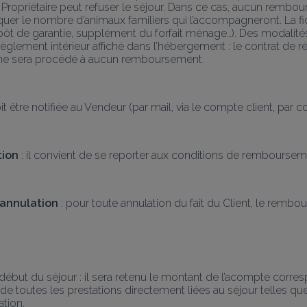
 Propriétaire peut refuser le séjour. Dans ce cas, aucun rembou
indiquer le nombre d’animaux familiers qui l’accompagneront. La f
pôt de garantie, supplément du forfait ménage…). Des modalités
èglement intérieur affiché dans l’hébergement : le contrat de rés
l ne sera procédé à aucun remboursement.
it être notifiée au Vendeur (par mail, via le compte client, par co
tion
 : il convient de se reporter aux conditions de remboursem
-annulation
 : pour toute annulation du fait du Client, le rembo
 début du séjour : il sera retenu le montant de l’acompte corres
de toutes les prestations directement liées au séjour telles que f
ation.