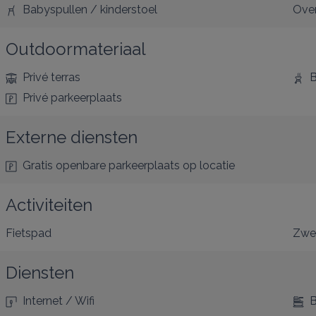
Babyspullen / kinderstoel
Ove
Outdoormateriaal
Privé terras
B
Privé parkeerplaats
Externe diensten
Gratis openbare parkeerplaats
op locatie
Activiteiten
Fietspad
Zw
Diensten
Internet / Wifi
B