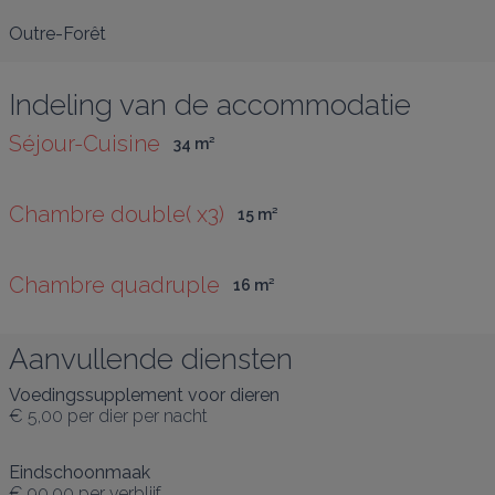
Outre-Forêt
Indeling van de accommodatie
Séjour-Cuisine
34
 m
²
Chambre double( x3)
15
 m
²
Chambre quadruple
16
 m
²
Aanvullende diensten
Voedingssupplement voor dieren
€ 5,00
per dier per nacht
Eindschoonmaak
€ 90,00
per verblijf