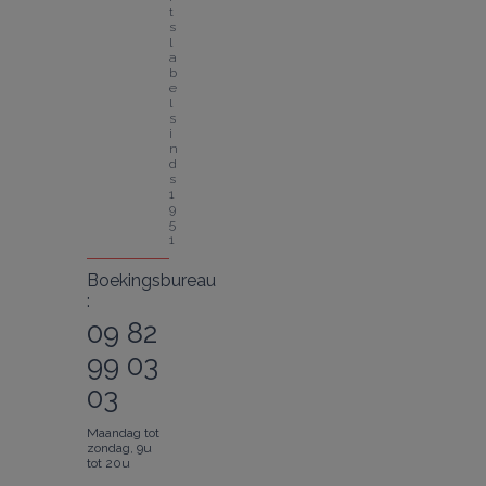
t
s
l
a
b
e
l 
s
i
n
d
s 
1
9
5
1
Boekingsbureau
:
09 82
99 03
03
Maandag tot
zondag, 9u
tot 20u