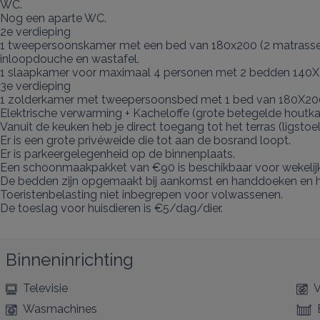
WC.

Nog een aparte WC.

2e verdieping

1 tweepersoonskamer met een bed van 180x200 (2 matrassen
inloopdouche en wastafel.

1 slaapkamer voor maximaal 4 personen met 2 bedden 140X2
3e verdieping

1 zolderkamer met tweepersoonsbed met 1 bed van 180X200 
Elektrische verwarming + Kacheloffe (grote betegelde houtkac
Vanuit de keuken heb je direct toegang tot het terras (ligsto
Er is een grote privéweide die tot aan de bosrand loopt.

Er is parkeergelegenheid op de binnenplaats.

Een schoonmaakpakket van €90 is beschikbaar voor wekelijkse 
De bedden zijn opgemaakt bij aankomst en handdoeken en hui
Toeristenbelasting niet inbegrepen voor volwassenen.

De toeslag voor huisdieren is €5/dag/dier.
Binneninrichting
Televisie
V
Wasmachines