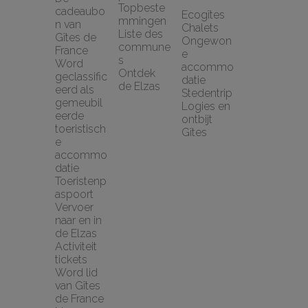
Topbeste
cadeaubo
Ecogîtes
mmingen
n van 
Chalets
Liste des 
Gîtes de 
Ongewon
commune
France
e 
s
Word 
accommo
Ontdek 
geclassific
datie
de Elzas
eerd als 
Stedentrip
gemeubil
Logies en 
eerde 
ontbijt
toeristisch
Gîtes
e 
accommo
datie
Toeristenp
aspoort
Vervoer 
naar en in 
de Elzas
Activiteit 
tickets
Word lid 
van Gîtes 
de France