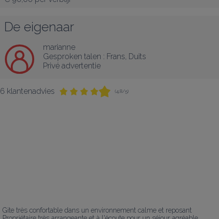
De eigenaar
marianne
Gesproken talen :
Frans
, 
Duits
Privé advertentie
6 klantenadvies
(4,8/5)
Gite très confortable dans un environnement calme et reposant 

Propriétaire très arrangeante et à l'écoute pour un séjour agréable