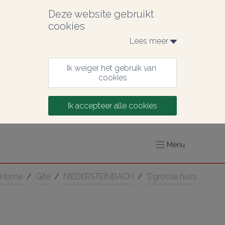
Deze website gebruikt 
cookies
Lees meer 
Ik weiger het gebruik van 
cookies
Ik accepteer alle cookies
Menu
Home
/
Gîte
/
NIEDERSTEINBACH
/
S'grosse huss