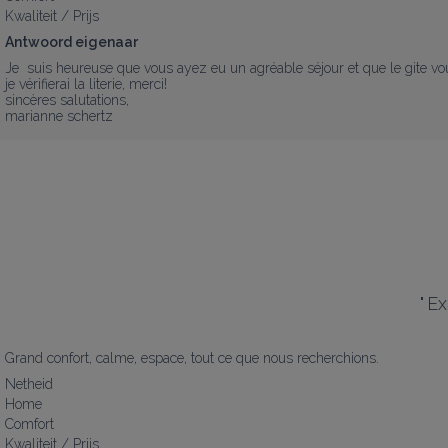
Kwaliteit / Prijs
Antwoord eigenaar
Je  suis heureuse que vous ayez eu un agréable séjour et que le gite vou
je vérifierai la literie, merci!

sincères salutations,

marianne schertz
"
Ex
Grand confort, calme, espace, tout ce que nous recherchions.
Netheid
Home
Comfort
Kwaliteit / Prijs