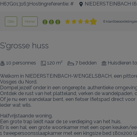
H67G013163Hostingreferentie: #
NIEDERSTEINBACH
(
6
Gîte
Home
6 klantbeoordelinge
S'grosse huss
10 personnes
120 m²
7 bedden
Huisdieren t
Welkom in NIEDERSTEINBACH-WENGELSBACH, een pittoresk dor
Vosges du Nord.

Dompel jezelf onder in een ongerepte, authentieke omgeving di
Ontdek de rust van het platteland, verken de wandelpaden, de 
Of je nu een wandelaar bent, een fietser (fietspad direct voo
ieder wat wils.
Halfvrijstaande woning.

Een grote trap leidt naar de 1e verdieping van het huis.

Er is een hal, een grote woonkamer met een open keuken/eet
1 tweepersoonsslaapkamer met een kingsize bed 180x200 (2