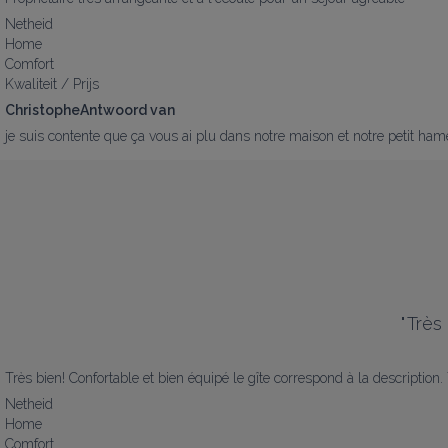
Netheid
Home
Comfort
Kwaliteit / Prijs
ChristopheAntwoord van
je suis contente que ça vous ai plu dans notre maison et notre petit h
"
Très
Très bien! Confortable et bien équipé le gîte correspond à la description.
Netheid
Home
Comfort