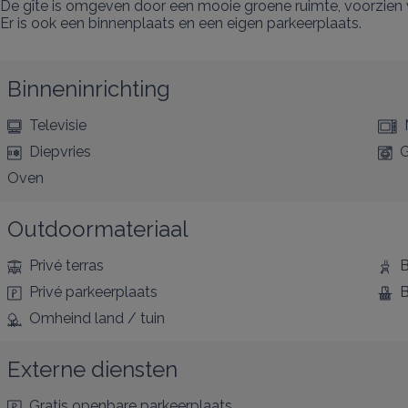
De gîte is omgeven door een mooie groene ruimte, voorzien va
Er is ook een binnenplaats en een eigen parkeerplaats.
Binneninrichting
Televisie
Diepvries
G
Oven
Outdoormateriaal
Privé terras
B
Privé parkeerplaats
B
Omheind land / tuin
Externe diensten
Gratis openbare parkeerplaats