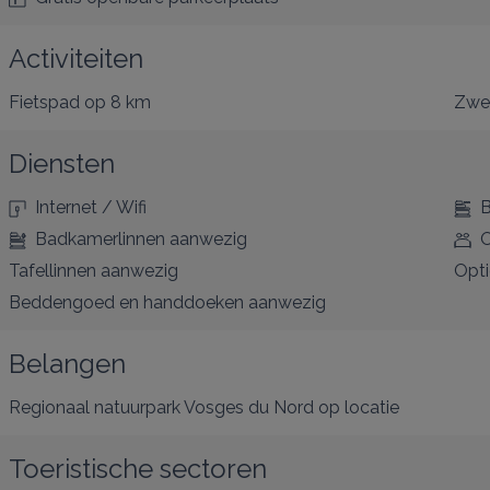
Activiteiten
Fietspad
op 8 km
Zw
Diensten
Internet / Wifi
B
Badkamerlinnen aanwezig
O
Tafellinnen aanwezig
Opt
Beddengoed en handdoeken aanwezig
Belangen
Regionaal natuurpark Vosges du Nord
op locatie
Toeristische sectoren