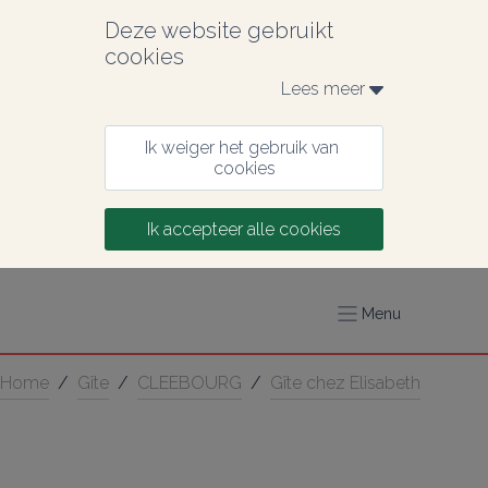
Deze website gebruikt 
cookies
Lees meer 
Ik weiger het gebruik van 
cookies
Ik accepteer alle cookies
Menu
Home
/
Gîte
/
CLEEBOURG
/
Gîte chez Elisabeth