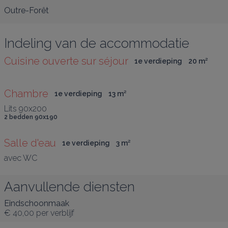
Outre-Forêt
Indeling van de accommodatie
Cuisine ouverte sur séjour
1e verdieping
20
 m
²
Chambre
1e verdieping
13
 m
²
Lits 90x200
2 bedden 90x190
Salle d'eau
1e verdieping
3
 m
²
avec WC
Aanvullende diensten
Eindschoonmaak
€ 40,00
per verblijf