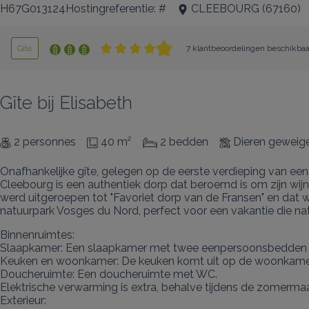
H67G013124Hostingreferentie: #
CLEEBOURG
(
67160
)
Gîte
7 klantbeoordelingen beschikbaa
Gîte bij Elisabeth
2 personnes
40 m²
2 bedden
Dieren geweig
Onafhankelijke gîte, gelegen op de eerste verdieping van ee
Cleebourg is een authentiek dorp dat beroemd is om zijn wij
werd uitgeroepen tot "Favoriet dorp van de Fransen" en dat wo
natuurpark Vosges du Nord, perfect voor een vakantie die na
Binnenruimtes:

Slaapkamer: Een slaapkamer met twee eenpersoonsbedden

Keuken en woonkamer: De keuken komt uit op de woonkamer.
Doucheruimte: Een doucheruimte met WC.

Elektrische verwarming is extra, behalve tijdens de zomermaa
Exterieur:
