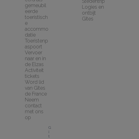
Stedentrip
gemeubil
Logies en 
eerde 
ontbijt
toeristisch
Gîtes
e 
accommo
datie
Toeristenp
aspoort
Vervoer 
naar en in 
de Elzas
Activiteit 
tickets
Word lid 
van Gîtes 
de France
Neem 
contact 
met ons 
op
G
î
t