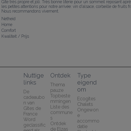
Gîte très propre et joli. Très bonne literie pour un sommeil reposant aprè
les petites attentions pour notre arrivée: vin d'alsace, corbeille de fruits fr
Nous recommandons vivement.
Netheid
Home
Comfort
Kwaliteit / Prijs
Nuttige 
Ontdek
Type 
links
eigend
Thema 
om
pauze
De 
Topbeste
cadeaubo
Ecogîtes
mmingen
n van 
Chalets
Liste des 
Gîtes de 
Ongewon
commune
France
e 
s
Word 
accommo
Ontdek 
geclassific
datie
de Elzas
eerd als 