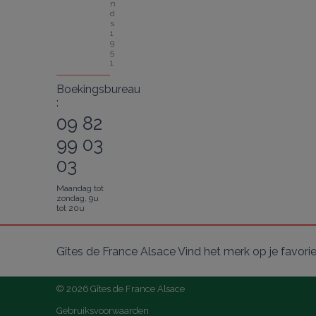
n
d
s 
1
9
5
1
Boekingsbureau
:
09 82
99 03
03
Maandag tot
zondag, 9u
tot 20u
Gîtes de France Alsace Vind het merk op je favori
© 2026 Gîtes de France Alsace
Gebruiksvoorwaarden