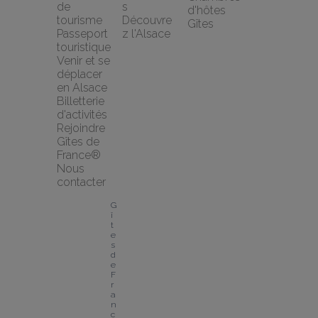
de 
s
d'hôtes
tourisme
Découvre
Gîtes
Passeport 
z l'Alsace
touristique
Venir et se 
déplacer 
en Alsace
Billetterie 
d'activités
Rejoindre 
Gîtes de 
France®
Nous 
contacter
G
î
t
e
s 
d
e 
F
r
a
n
c