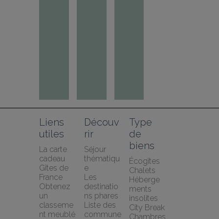
Liens 
Découv
Type 
utiles
rir
de 
biens
La carte 
Séjour 
cadeau 
thématiqu
Écogîtes
Gîtes de 
e
Chalets
France
Les 
Héberge
Obtenez 
destinatio
ments 
un 
ns phares
insolites
classeme
Liste des 
City Break
nt meublé 
commune
Chambres 