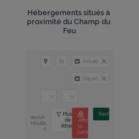
Hébergements situés à 
proximité du Champ du 
Feu
Plus
0
Rechercher
aucun 
de
Afficher
résulta
filtres
la
t
carte