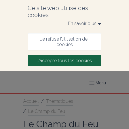
Ce site web utilise des 
cookies
En savoir plus 
Je refuse l’utilisation de 
cookies
J’accepte tous les cookies
Menu
Accueil
/
Thématiques
/
Le Champ du Feu
Le Champ du Feu