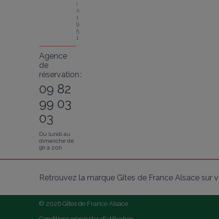
i
s 
1
9
5
1
Agence
de
réservation :
09 82
99 03
03
Du lundi au
dimanche de
9h à 20h
Retrouvez la marque Gîtes de France Alsace sur v
© 2026 Gîtes de France Alsace
Conditions générales d'utilisation