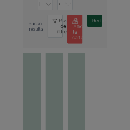
Plus
0
Rechercher
aucun 
de
Afficher
résulta
filtres
la
t
carte