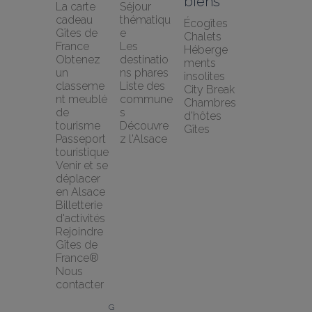
biens
La carte 
Séjour 
cadeau 
thématiqu
Écogîtes
Gîtes de 
e
Chalets
France
Les 
Héberge
Obtenez 
destinatio
ments 
un 
ns phares
insolites
classeme
Liste des 
City Break
nt meublé 
commune
Chambres 
de 
s
d'hôtes
tourisme
Découvre
Gîtes
Passeport 
z l'Alsace
touristique
Venir et se 
déplacer 
en Alsace
Billetterie 
d'activités
Rejoindre 
Gîtes de 
France®
Nous 
contacter
G