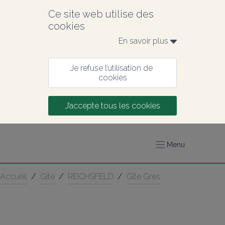
Ce site web utilise des 
cookies
En savoir plus 
Je refuse l’utilisation de 
cookies
J’accepte tous les cookies
Menu
Accueil
/
Gîte
/
REICHSFELD
/
Gîte Grès