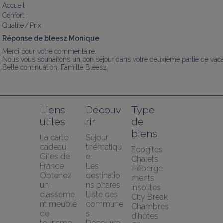
Accueil
Confort
Qualité / Prix
Réponse de bleesz Monique
Merci pour votre commentaire.

Nous vous souhaitons un bon séjour dans votre deuxième partie de vaca
Belle continuation, Famille Bleesz
Liens 
Découv
Type 
utiles
rir
de 
biens
La carte 
Séjour 
cadeau 
thématiqu
Écogîtes
Gîtes de 
e
Chalets
France
Les 
Héberge
Obtenez 
destinatio
ments 
un 
ns phares
insolites
classeme
Liste des 
City Break
nt meublé 
commune
Chambres 
de 
s
d'hôtes
tourisme
Découvre