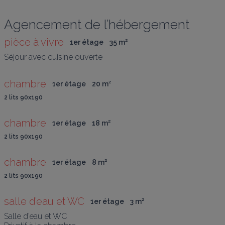
Agencement de l’hébergement
pièce à vivre
1er étage
35
 m
²
Séjour avec cuisine ouverte
chambre
1er étage
20
 m
²
2 lits 90x190
chambre
1er étage
18
 m
²
2 lits 90x190
chambre
1er étage
8
 m
²
2 lits 90x190
salle d’eau et WC
1er étage
3
 m
²
Salle d’eau et WC
