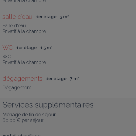
Privatif à la chambre
salle d’eau
1er étage
3
 m
²
Salle d'eau

Privatif à la chambre
WC
1er étage
1,5
 m
²
WC

Privatif à la chambre
dégagements
1er étage
7
 m
²
Dégagement
Services supplémentaires
Ménage de fin de séjour
60,00 €
par séjour
Forfait chauffage