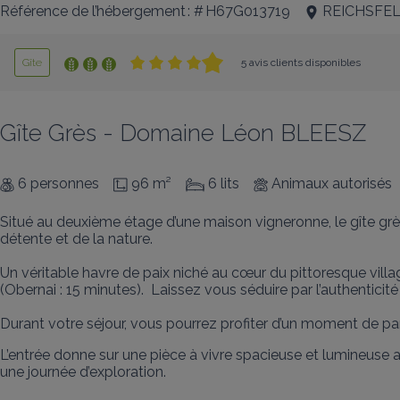
Référence de l’hébergement : # H67G013719
REICHSFE
Gîte
5 avis clients disponibles
Gîte Grès - Domaine Léon BLEESZ
6 personnes
96 m²
6 lits
Animaux autorisés
Situé au deuxième étage d’une maison vigneronne, le gîte grès
détente et de la nature. 

Un véritable havre de paix niché au cœur du pittoresque villa
(Obernai : 15 minutes).  Laissez vous séduire par l’authenticité
Durant votre séjour, vous pourrez profiter d’un moment de pa
L’entrée donne sur une pièce à vivre spacieuse et lumineuse a
une journée d’exploration. 
