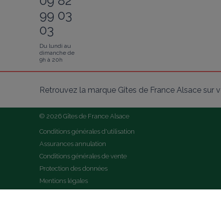
09 82
99 03
03
Du lundi au
dimanche de
9h à 20h
Retrouvez la marque Gîtes de France Alsace sur v
© 2026 Gîtes de France Alsace
Conditions générales d'utilisation
Assurances annulation
Conditions générales de vente
Protection des données
Mentions légales