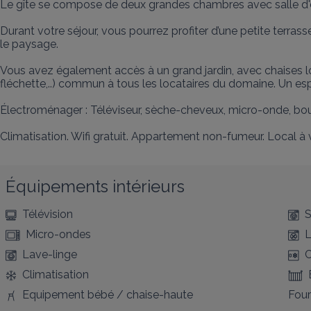
Le gîte se compose de deux grandes chambres avec salle d'eau
Durant votre séjour, vous pourrez profiter d’une petite terra
le paysage.

Vous avez également accès à un grand jardin, avec chaises lo
fléchette,..) commun à tous les locataires du domaine. Un es
Électroménager : Téléviseur, sèche-cheveux, micro-onde, bouilloi
Climatisation. Wifi gratuit. Appartement non-fumeur. Local à
Équipements intérieurs
Télévision
S
Micro-ondes
L
Lave-linge
C
Climatisation
Equipement bébé / chaise-haute
Four