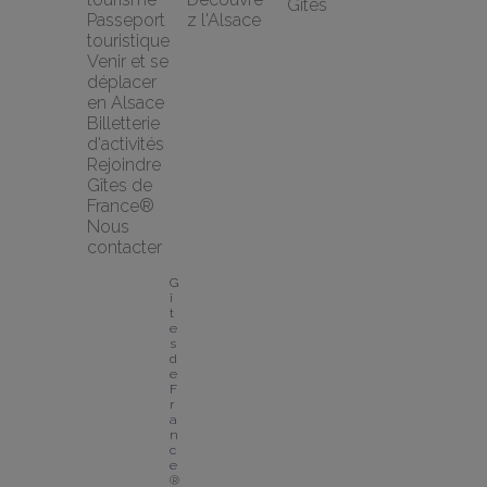
Gîtes
Passeport 
z l'Alsace
touristique
Venir et se 
déplacer 
en Alsace
Billetterie 
d'activités
Rejoindre 
Gîtes de 
France®
Nous 
contacter
G
î
t
e
s 
d
e 
F
r
a
n
c
e
® 