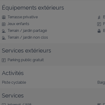
Équipements extérieurs
Terrasse privative
B
Jeux enfants
P
Terrain / jardin partagé
B
Terrain / jardin non clos
Services extérieurs
Parking public gratuit
Activités
Piste cyclable
Bai
Services
Internet / Wifi
D