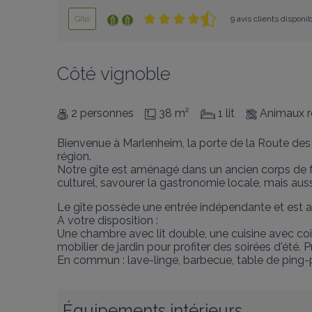
Gîte
9 avis clients disponi
Côté vignoble
2 personnes
38 m²
1 lit
Animaux r
Bienvenue à Marlenheim, la porte de la Route des 
région.

Notre gîte est aménagé dans un ancien corps de fer
culturel, savourer la gastronomie locale, mais aussi
Le gîte possède une entrée indépendante et est am
A votre disposition :

Une chambre avec lit double, une cuisine avec co
mobilier de jardin pour profiter des soirées d'ét
En commun : lave-linge, barbecue, table de ping-
Équipements intérieurs