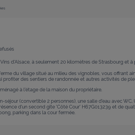
bles
efusés
Vins d'Alsace, à seulement 20 kilomètres de Strasbourg et à p
me du village situé au milieu des vignobles, vous offrant ains
 profiter des sentiers de randonnée et autres activités de plein
énagé à l'étage de la maison du propriétaire. 

in-séjour (convertible 2 personnes), une salle d'eau avec WC
é. Présence d'un second gîte 'Côté Cour' H67G013239 et de qua
pong, parking dans la cour fermée.