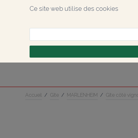
Ce site web utilise des cookies
Accueil
/
Gîte
/
MARLENHEIM
/
Gîte côté vign