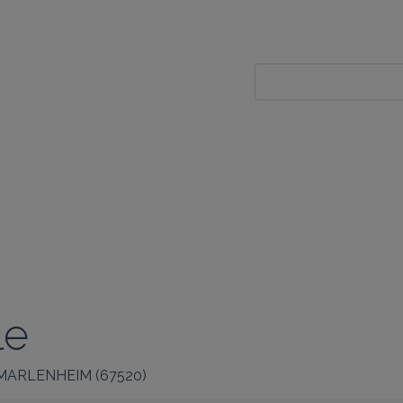
le
MARLENHEIM
(
67520
)