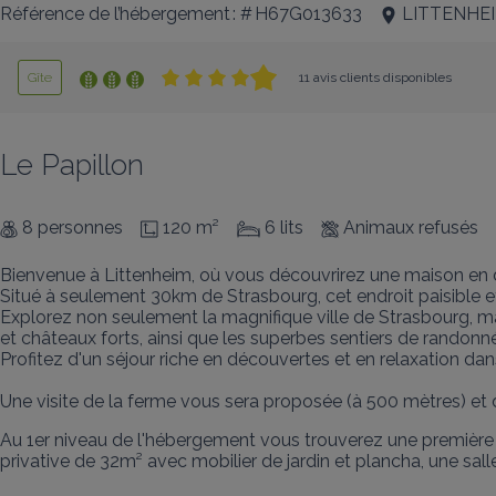
Référence de l’hébergement : # H67G013633
LITTENHE
Gîte
11 avis clients disponibles
Le Papillon
8 personnes
120 m²
6 lits
Animaux refusés
Bienvenue à Littenheim, où vous découvrirez une maison en d
Situé à seulement 30km de Strasbourg, cet endroit paisible et
Explorez non seulement la magnifique ville de Strasbourg, ma
et châteaux forts, ainsi que les superbes sentiers de randonné
Profitez d'un séjour riche en découvertes et en relaxation dans
Une visite de la ferme vous sera proposée (à 500 mètres) et du 
Au 1er niveau de l'hébergement vous trouverez une première c
privative de 32m² avec mobilier de jardin et plancha, une sall