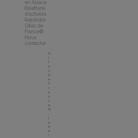
en Alsace
Billetterie 
d'activités
Rejoindre 
Gîtes de 
France®
Nous 
contacter
G
î
t
e
s 
d
e 
F
r
a
n
c
e
® 
: 
l
a
b
e
l 