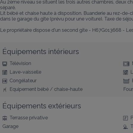
Au 2ème niveau se situent les trois autres chambres, deux c
séparé.

Lit bébé et chaise haute à disposition. Buanderie au rez-de-c
dans le garage du gîte (prévu pour une voiture). Taxe de séjou
Le propriétaire dispose d'un second gîte - H67G013668 - Les
Équipements intérieurs
Télévision
Lave-vaisselle
L
Congélateur
Equipement bébé / chaise-haute
Four
Équipements extérieurs
Terrasse privative
P
Garage
T