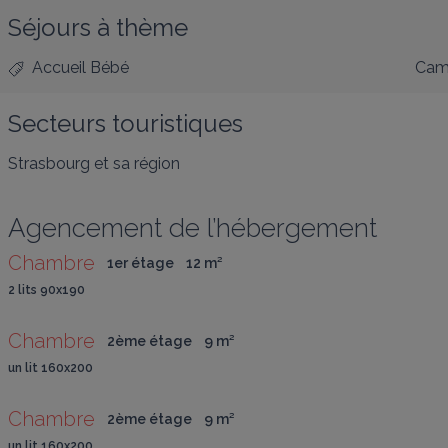
Séjours à thème
Accueil Bébé
Cam
Secteurs touristiques
Strasbourg et sa région
Agencement de l’hébergement
Chambre
1er étage
12
 m
²
2 lits 90x190
Chambre
2ème étage
9
 m
²
un lit 160x200
Chambre
2ème étage
9
 m
²
un lit 160x200