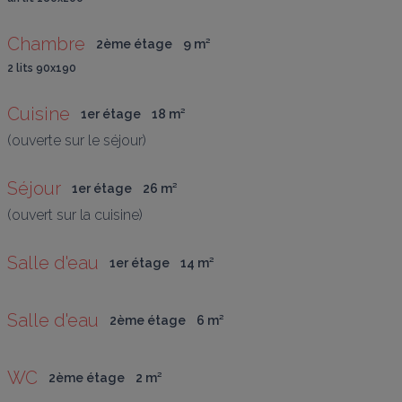
Chambre
2ème étage
9
 m
²
2 lits 90x190
Cuisine
1er étage
18
 m
²
(ouverte sur le séjour)
Séjour
1er étage
26
 m
²
(ouvert sur la cuisine)
Salle d'eau
1er étage
14
 m
²
Salle d'eau
2ème étage
6
 m
²
WC
2ème étage
2
 m
²