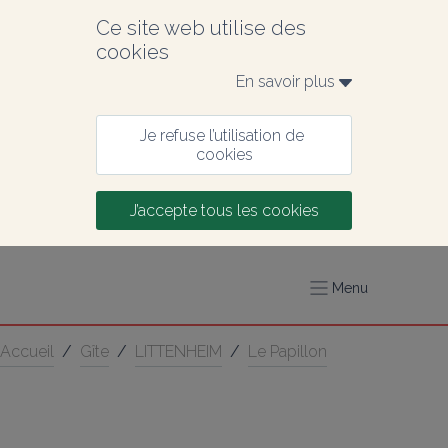
Ce site web utilise des 
cookies
En savoir plus 
Je refuse l’utilisation de 
cookies
J’accepte tous les cookies
Menu
Accueil
/
Gîte
/
LITTENHEIM
/
Le Papillon