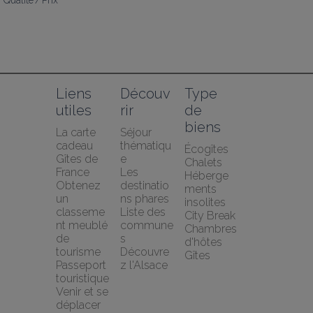
Qualité / Prix
Liens 
Découv
Type 
utiles
rir
de 
biens
La carte 
Séjour 
cadeau 
thématiqu
Écogîtes
Gîtes de 
e
Chalets
France
Les 
Héberge
Obtenez 
destinatio
ments 
un 
ns phares
insolites
classeme
Liste des 
City Break
nt meublé 
commune
Chambres 
de 
s
d'hôtes
tourisme
Découvre
Gîtes
Passeport 
z l'Alsace
touristique
Venir et se 
déplacer 