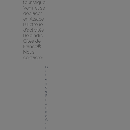
touristique
Venir et se 
déplacer 
en Alsace
Billetterie 
d'activités
Rejoindre 
Gîtes de 
France®
Nous 
contacter
G
î
t
e
s 
d
e 
F
r
a
n
c
e
® 
: 
l