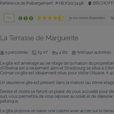
Référence de l’hébergement : # H67G013498
BISCHOFF
Gîte
30 avis clients disponibles
La Terrasse de Marguerite
5 personnes
79 m²
4 lits
Animaux autorisés
Le gîte est aménagé au 1er étage de la maison du propriétaire
d'Obernai est à seulement 4km et Strasbourg se situe à 27k
Colmar ce gîte est idéalement situé, pour visiter l'Alsace. A 4
Un deuxième gîte est présent dans la maison (au 2ème étage
Denise et André se feront un plaisir de vous accueillir pour de
sud, vous permettra de vous reposer au soleil et de déjeuner e
pétanque.

Le gîte propose un salon, une cuisine avec accès sur la terra