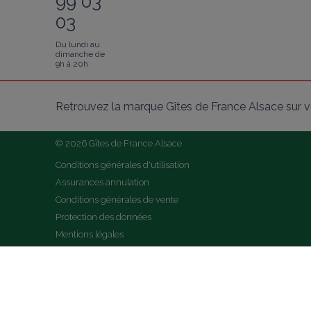
99 03
03
Du lundi au
dimanche de
9h à 20h
Retrouvez la marque Gîtes de France Alsace sur v
© 2026 Gîtes de France Alsace
Conditions générales d'utilisation
Assurances annulation
Conditions générales de vente
Protection des données
Mentions légales