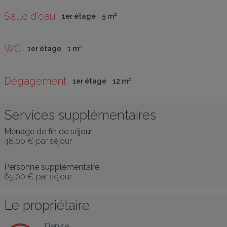
Salle d'eau
1er étage
5
 m
²
WC
1er étage
1
 m
²
Dégagement
1er étage
12
 m
²
Services supplémentaires
Ménage de fin de séjour
48,00 €
par séjour
Personne supplémentaire
65,00 €
par séjour
Le propriétaire
Denise