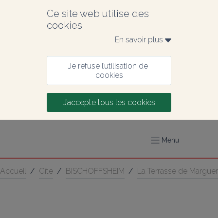
Ce site web utilise des 
cookies
En savoir plus 
Je refuse l’utilisation de 
cookies
J’accepte tous les cookies
Menu
Accueil
/
Gîte
/
BISCHOFFSHEIM
/
La Terrasse de Marguer