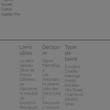
Accueil
Confort
Qualité / Prix
Liens 
Découv
Type 
utiles
rir
de 
biens
La carte 
Séjour 
cadeau 
thématiqu
Écogîtes
Gîtes de 
e
Chalets
France
Les 
Héberge
Obtenez 
destinatio
ments 
un 
ns phares
insolites
classeme
Liste des 
City Break
nt meublé 
commune
Chambres 
de 
s
d'hôtes
tourisme
Découvre
Gîtes
Passeport 
z l'Alsace