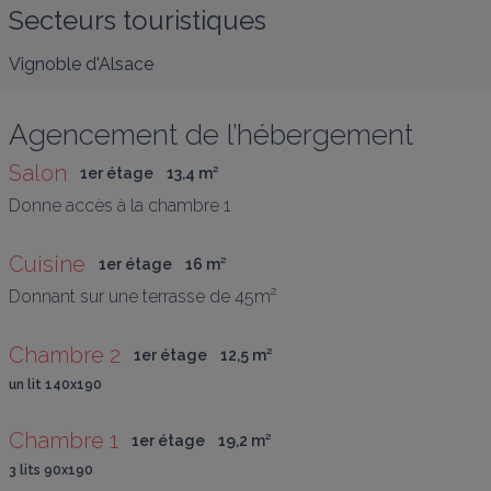
Secteurs touristiques
Vignoble d'Alsace
Agencement de l’hébergement
Salon
1er étage
13,4
 m
²
Donne accès à la chambre 1
Cuisine
1er étage
16
 m
²
Donnant sur une terrasse de 45m²
Chambre 2
1er étage
12,5
 m
²
un lit 140x190
Chambre 1
1er étage
19,2
 m
²
3 lits 90x190