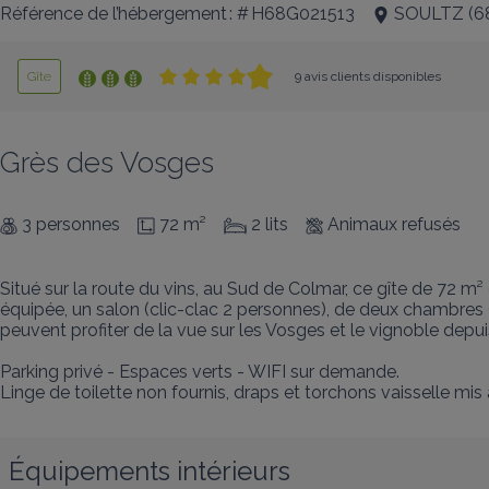
Référence de l’hébergement : # H68G021513
SOULTZ
(
6
Gîte
9 avis clients disponibles
Grès des Vosges
3 personnes
72 m²
2 lits
Animaux refusés
Situé sur la route du vins, au Sud de Colmar, ce gîte de 72 
équipée, un salon (clic-clac 2 personnes), de deux chambres (1
peuvent profiter de la vue sur les Vosges et le vignoble depuis 
Parking privé - Espaces verts - WIFI sur demande. 

Linge de toilette non fournis, draps et torchons vaisselle mis 
Équipements intérieurs