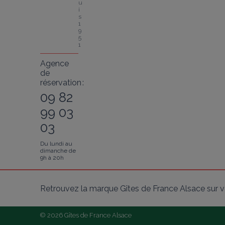
u
i
s 
1
9
5
1
Agence
de
réservation :
09 82
99 03
03
Du lundi au
dimanche de
9h à 20h
Retrouvez la marque Gîtes de France Alsace sur v
© 2026 Gîtes de France Alsace