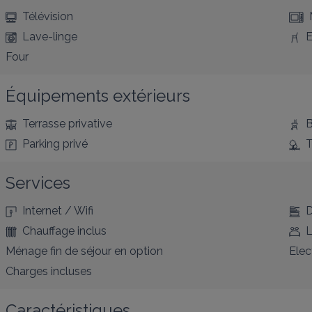
Télévision
Lave-linge
E
Four
Équipements extérieurs
Terrasse privative
B
Parking privé
T
Services
Internet / Wifi
D
Chauffage inclus
L
Ménage fin de séjour en option
Elec
Charges incluses
Caractéristiques