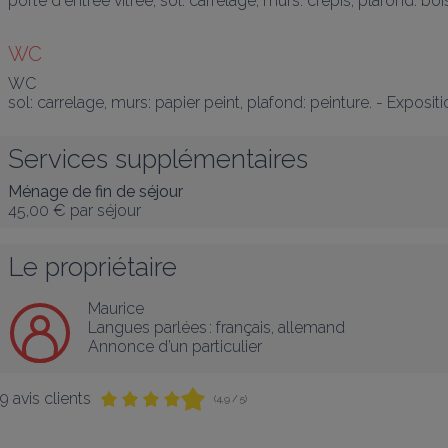
porte d'entrée vitrée, sol: carrelage, murs: crépis, plafond: bois
WC
WC

sol: carrelage, murs: papier peint, plafond: peinture. - Expositi
Services supplémentaires
Ménage de fin de séjour
45,00 €
par séjour
Le propriétaire
Maurice
Langues parlées :
français
, 
allemand
Annonce d’un particulier
9 avis clients
(4,9 / 5)