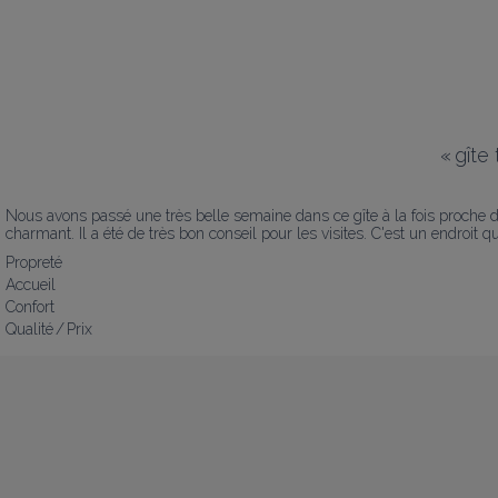
«
gîte
Nous avons passé une très belle semaine dans ce gîte à la fois proche d
charmant. Il a été de très bon conseil pour les visites. C'est un endroi
Propreté
Accueil
Confort
Qualité / Prix