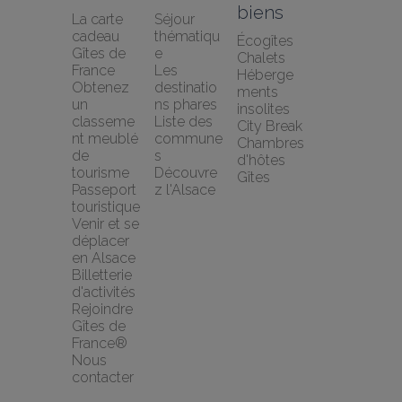
biens
La carte 
Séjour 
cadeau 
thématiqu
Écogîtes
Gîtes de 
e
Chalets
France
Les 
Héberge
Obtenez 
destinatio
ments 
un 
ns phares
insolites
classeme
Liste des 
City Break
nt meublé 
commune
Chambres 
de 
s
d'hôtes
tourisme
Découvre
Gîtes
Passeport 
z l'Alsace
touristique
Venir et se 
déplacer 
en Alsace
Billetterie 
d'activités
Rejoindre 
Gîtes de 
France®
Nous 
contacter