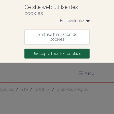
Ce site web utilise des 
cookies
En savoir plus 
Je refuse l’utilisation de 
cookies
J’accepte tous les cookies
Menu
Accueil
/
Gîte
/
SOULTZ
/
Grès des Vosges