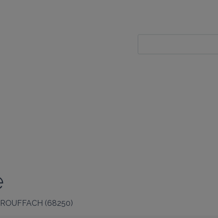
é
ROUFFACH
(
68250
)