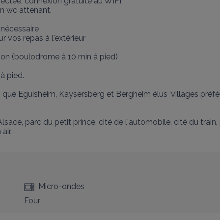
ectée, connexion gratuite au WIFI

n wc attenant.

nécessaire

 vos repas à l'extérieur

ion (boulodrome à 10 min à pied)

 pied.

els que Eguisheim, Kaysersberg et Bergheim élus ‘villages préfé
ce, parc du petit prince, cité de l'automobile, cité du train,
air.
Micro-ondes
Four