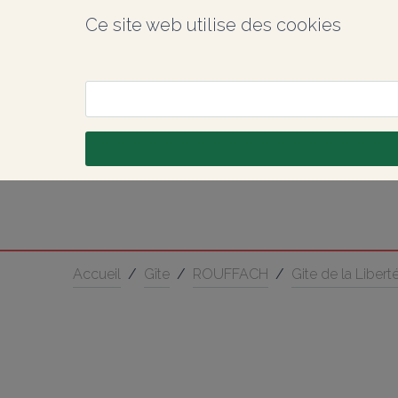
Ce site web utilise des cookies
Accueil
/
Gîte
/
ROUFFACH
/
Gite de la Libert