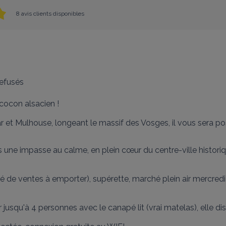
8 avis clients disponibles
efusés
cocon alsacien !

r et Mulhouse, longeant le massif des Vosges, il vous sera pos
ne impasse au calme, en plein cœur du centre-ville historiqu
lité de ventes à emporter), supérette, marché plein air mercre
jusqu'à 4 personnes avec le canapé lit (vrai matelas), elle dis