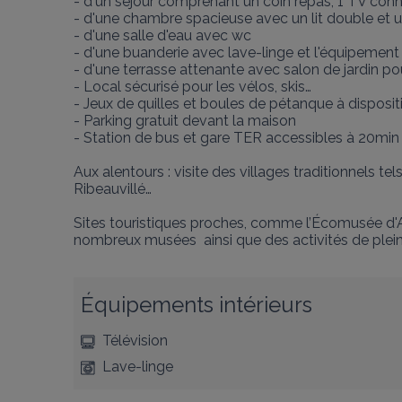
- d'un séjour comprenant un coin repas, 1 TV conn
- d'une chambre spacieuse avec un lit double et u
- d'une salle d'eau avec wc

- d'une buanderie avec lave-linge et l'équipement 
- d'une terrasse attenante avec salon de jardin pour
- Local sécurisé pour les vélos, skis…

- Jeux de quilles et boules de pétanque à disposit
- Parking gratuit devant la maison

- Station de bus et gare TER accessibles à 20min à
Aux alentours : visite des villages traditionnels t
Ribeauvillé…

Sites touristiques proches, comme l’Écomusée d'Alsa
nombreux musées  ainsi que des activités de plein 
Équipements intérieurs
Télévision
Lave-linge