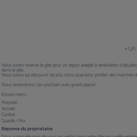
«
Un 
Nous avons réservé le gîte pour un séjour adapté à destination d'adultes 
dans le gîte.

Nous avons pu découvrir de jolis coins alsaciens, profiter des marchés de 
Nous reviendrons l'an prochain avec grand plaisir!

Encore merci.
Propreté
Accueil
Confort
Qualité / Prix
Réponse du propriétaire
Nous avons été ravis de vous accueillir dans notre gîte pour cette pério