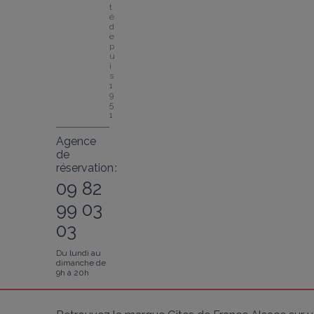
t
é 
d
e
p
u
i
s 
1
9
5
1
Agence
de
réservation :
09 82
99 03
03
Du lundi au
dimanche de
9h à 20h