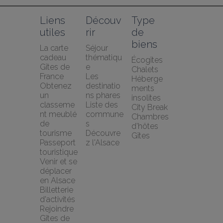
Liens 
Découv
Type 
utiles
rir
de 
biens
La carte 
Séjour 
cadeau 
thématiqu
Écogîtes
Gîtes de 
e
Chalets
France
Les 
Héberge
Obtenez 
destinatio
ments 
un 
ns phares
insolites
classeme
Liste des 
City Break
nt meublé 
commune
Chambres 
de 
s
d'hôtes
tourisme
Découvre
Gîtes
Passeport 
z l'Alsace
touristique
Venir et se 
déplacer 
en Alsace
Billetterie 
d'activités
Rejoindre 
Gîtes de 