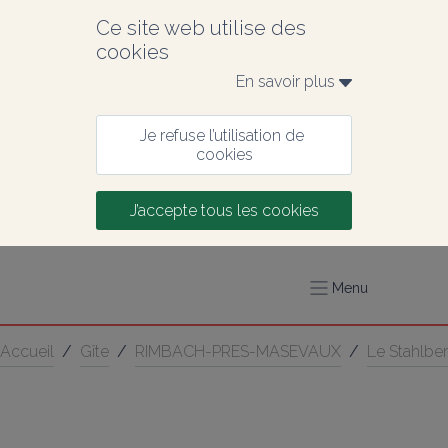
Ce site web utilise des 
cookies
En savoir plus 
Je refuse l’utilisation de 
cookies
J’accepte tous les cookies
Menu
Accueil
/
Gîte
/
RIMBACH-PRES-MASEVAUX
/
Le Stahlbe