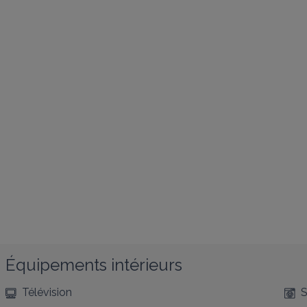
Équipements intérieurs
Télévision
S