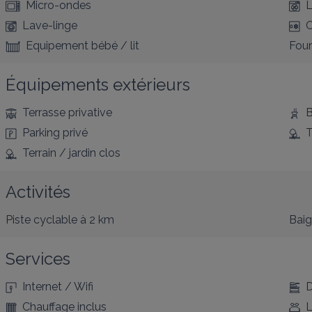
Micro-ondes
L
Lave-linge
C
Equipement bébé / lit
Four
Équipements extérieurs
Terrasse privative
B
Parking privé
T
Terrain / jardin clos
Activités
Piste cyclable
à 2 km
Bai
Services
Internet / Wifi
D
Chauffage inclus
L