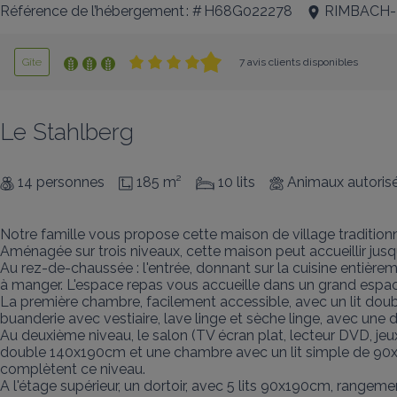
Référence de l’hébergement : # H68G022278
RIMBACH
Gîte
7 avis clients disponibles
Le Stahlberg
14 personnes
185 m²
10 lits
Animaux autoris
Notre famille vous propose cette maison de village tradition
Aménagée sur trois niveaux, cette maison peut accueillir jusq
Au rez-de-chaussée : l'entrée, donnant sur la cuisine entièremen
à manger. L'espace repas vous accueille dans un grand espa
La première chambre, facilement accessible, avec un lit dou
buanderie avec vestiaire, lave linge et sèche linge, avec une
Au deuxième niveau, le salon (TV écran plat, lecteur DVD, jeu
double 140x190cm et une chambre avec un lit simple de 90x190
complètent ce niveau.

A l'étage supérieur, un dortoir, avec 5 lits 90x190cm, rangement