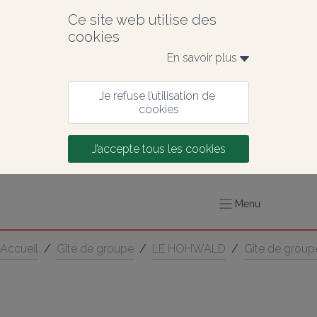
Ce site web utilise des 
cookies
En savoir plus 
Je refuse l’utilisation de 
cookies
J’accepte tous les cookies
Menu
Accueil
/
Gîte de groupe
/
LE HOHWALD
/
Gîte de grou