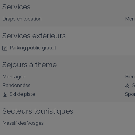
Services
Draps en location
Ména
Services extérieurs
Parking public gratuit
Séjours à thème
Montagne
Bien
Randonnées
S
Ski de piste
Spor
Secteurs touristiques
Massif des Vosges