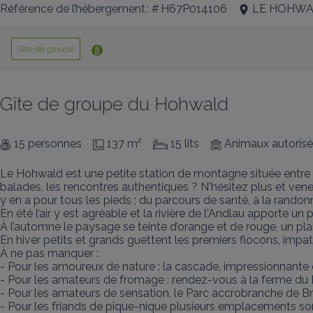
Référence de l’hébergement : # H67P014106
LE HOHW
Gîte de groupe
Gîte de groupe du Hohwald
15 personnes
137 m²
15 lits
Animaux autoris
Le Hohwald est une petite station de montagne située entre 60
balades, les rencontres authentiques ? N'hésitez plus et venez
y en a pour tous les pieds ; du parcours de santé, à la randonn
En été l’air y est agréable et la rivière de l'Andlau apporte un p
À l’automne le paysage se teinte d’orange et de rouge, un plai
En hiver petits et grands guettent les premiers flocons, impatie
À ne pas manquer : 

- Pour les amoureux de nature : la cascade, impressionnante et
- Pour les amateurs de fromage : rendez-vous à la ferme du L
- Pour les amateurs de sensation, le Parc accrobranche de Bre
- Pour les friands de pique-nique plusieurs emplacements sont 