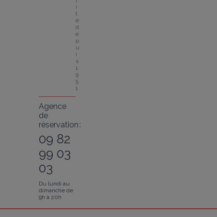
l
i
t
é 
d
e
p
u
i
s 
1
9
5
1
Agence
de
réservation :
09 82
99 03
03
Du lundi au
dimanche de
9h à 20h