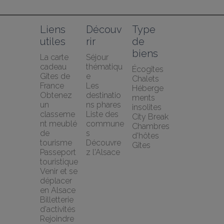
Liens 
Découv
Type 
utiles
rir
de 
biens
La carte 
Séjour 
cadeau 
thématiqu
Écogîtes
Gîtes de 
e
Chalets
France
Les 
Héberge
Obtenez 
destinatio
ments 
un 
ns phares
insolites
classeme
Liste des 
City Break
nt meublé 
commune
Chambres 
de 
s
d'hôtes
tourisme
Découvre
Gîtes
Passeport 
z l'Alsace
touristique
Venir et se 
déplacer 
en Alsace
Billetterie 
d'activités
Rejoindre 