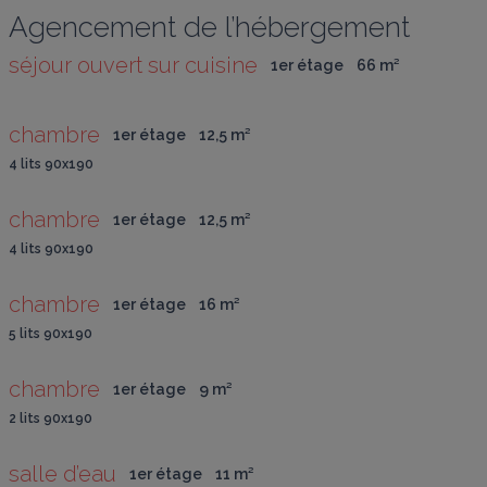
Agencement de l’hébergement
séjour ouvert sur cuisine
1er étage
66
 m
²
chambre
1er étage
12,5
 m
²
4 lits 90x190
chambre
1er étage
12,5
 m
²
4 lits 90x190
chambre
1er étage
16
 m
²
5 lits 90x190
chambre
1er étage
9
 m
²
2 lits 90x190
salle d’eau
1er étage
11
 m
²