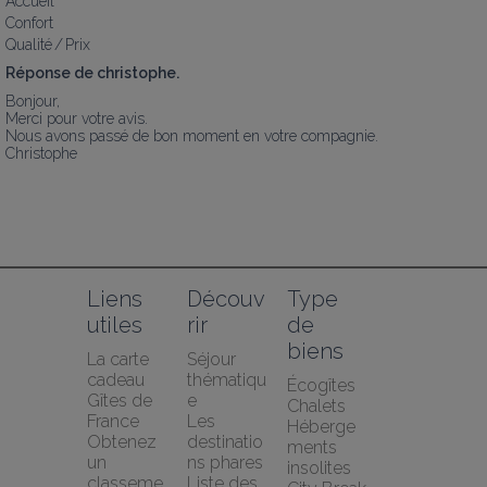
Accueil
Confort
Qualité / Prix
Réponse de christophe.
Bonjour,

Merci pour votre avis.

Nous avons passé de bon moment en votre compagnie.

Christophe
Liens 
Découv
Type 
utiles
rir
de 
biens
La carte 
Séjour 
cadeau 
thématiqu
Écogîtes
Gîtes de 
e
Chalets
France
Les 
Héberge
Obtenez 
destinatio
ments 
un 
ns phares
insolites
classeme
Liste des 