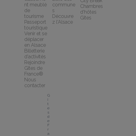
City Break
nt meublé 
commune
Chambres 
de 
s
d'hôtes
tourisme
Découvre
Gîtes
Passeport 
z l'Alsace
touristique
Venir et se 
déplacer 
en Alsace
Billetterie 
d'activités
Rejoindre 
Gîtes de 
France®
Nous 
contacter
G
î
t
e
s 
d
e 
F
r
a