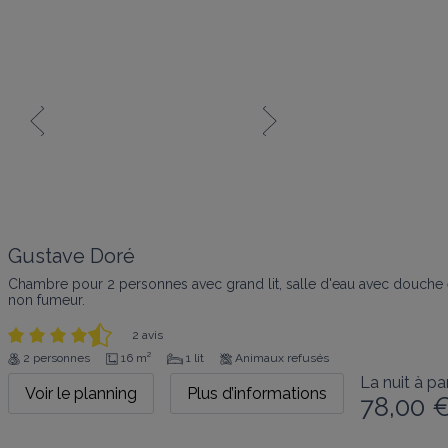
Gustave Doré
Chambre pour 2 personnes avec grand lit, salle d'eau avec douche e
non fumeur.
2 avis
2 personnes
16 m²
1 lit
Animaux refusés
La nuit à par
Voir le planning
Plus d’informations
78,00 