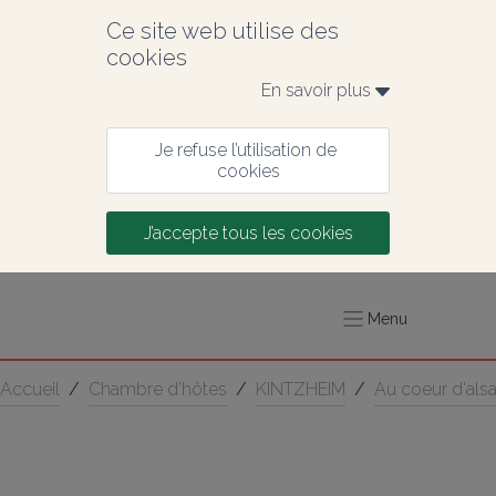
Ce site web utilise des 
cookies
En savoir plus 
Je refuse l’utilisation de 
cookies
J’accepte tous les cookies
Menu
Accueil
/
Chambre d’hôtes
/
KINTZHEIM
/
Au coeur d'als