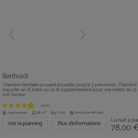
Bartholdi
Chambre familiale pouvant accueillir jusqu'à 3 personnes. Chambre a
d'ajouter un lit bébé ou un lit supplémentaire pour une enfant de 12
non fumeur
4 avis
3 personnes
18 m²
2 lits
Animaux refusés
La nuit à par
Voir le planning
Plus d’informations
78,00 