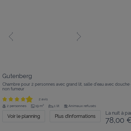
Gutenberg
Chambre pour 2 personnes avec grand lit, salle d'eau avec douche e
non fumeur
2 avis
2 personnes
19 m²
1 lit
Animaux refusés
La nuit à par
Voir le planning
Plus d’informations
78,00 