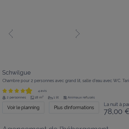
Schwilgue
Chambre pour 2 personnes avec grand lit, salle d'eau avec WC. Tari
4 avis
2 personnes
18 m²
1 lit
Animaux refusés
La nuit à par
Voir le planning
Plus d’informations
78,00 