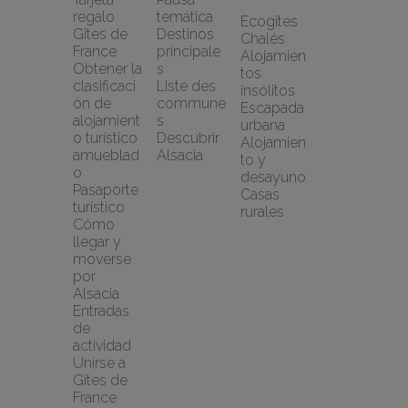
regalo 
temática
Ecogîtes
Gîtes de 
Destinos 
Chalés
France
principale
Alojamien
Obtener la 
s
tos 
clasificaci
Liste des 
insólitos
ón de 
commune
Escapada 
alojamient
s
urbana
o turístico 
Descubrir 
Alojamien
amueblad
Alsacia
to y 
o
desayuno
Pasaporte 
Casas 
turístico
rurales
Cómo 
llegar y 
moverse 
por 
Alsacia
Entradas 
de 
actividad
Unirse a 
Gîtes de 
France