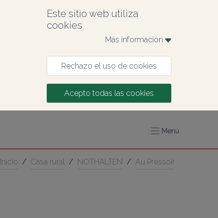
Este sitio web utiliza 
cookies
Más información 
Rechazo el uso de cookies
Acepto todas las cookies
Menú
Inicio
/
Casa rural
/
NOTHALTEN
/
Au Pressoir