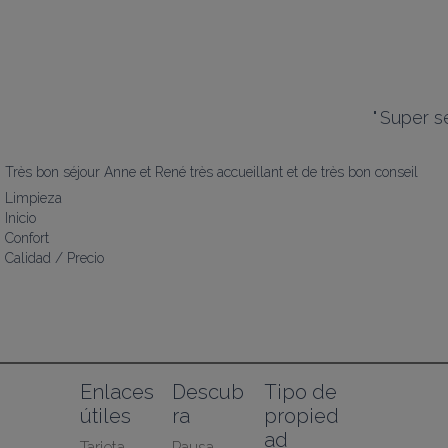
"
Super s
Très bon séjour Anne et René très accueillant et de très bon conseil
Limpieza
Inicio
Confort
Calidad / Precio
Enlaces 
Descub
Tipo de 
útiles
ra
propied
ad
Tarjeta 
Pausa 