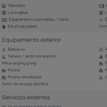
Televisión
Lavavajillas
L
Equipamiento para bebés / cama
E
Estufa de pellets
Hor
Equipamiento exterior
Barbacoa
A
Terreno / jardín compartido
B
Mesa de ping-pong
P
Piscina
P
Piscina climatizada
J
Punto de recarga eléctrica
Servicios externos
Aparcamiento público gratuito