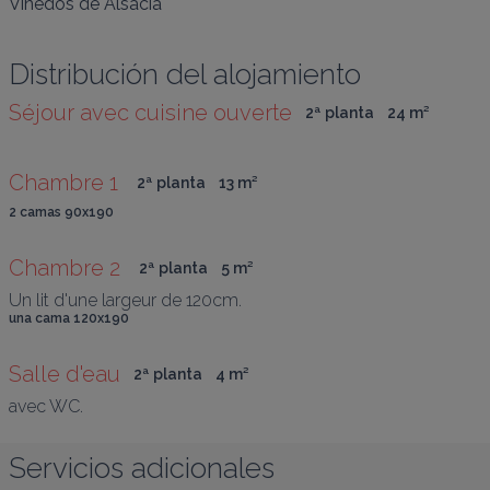
Viñedos de Alsacia
Distribución del alojamiento
Séjour avec cuisine ouverte
2ª planta
24
 m
²
Chambre 1 
2ª planta
13
 m
²
2 camas 90x190
Chambre 2 
2ª planta
5
 m
²
Un lit d'une largeur de 120cm.
una cama 120x190
Salle d'eau
2ª planta
4
 m
²
avec WC.
Servicios adicionales