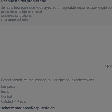
Respuesta del propietario
Je  suis heureuse que vous ayez eu un agréable séjour et que le gite vou
je vérifierai la literie, merci!

sincères salutations,

marianne schertz
"
Ex
Grand confort, calme, espace, tout ce que nous recherchions.
Limpieza
Inicio
Confort
Calidad / Precio
schertz marianneRespuesta de