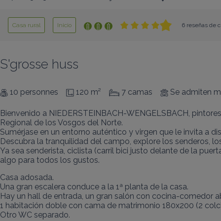
Casa rural
Inicio
6 reseñas de c
S'grosse huss
10 personnes
120 m²
7 camas
Se admiten m
Bienvenido a NIEDERSTEINBACH-WENGELSBACH, pintoresco pueb
Regional de los Vosgos del Norte.

Sumérjase en un entorno auténtico y virgen que le invita a dis
Descubra la tranquilidad del campo, explore los senderos, los 
Ya sea senderista, ciclista (carril bici justo delante de la pu
algo para todos los gustos.
Casa adosada.

Una gran escalera conduce a la 1ª planta de la casa.

Hay un hall de entrada, un gran salón con cocina-comedor abier
1 habitación doble con cama de matrimonio 180x200 (2 colc
Otro WC separado.
