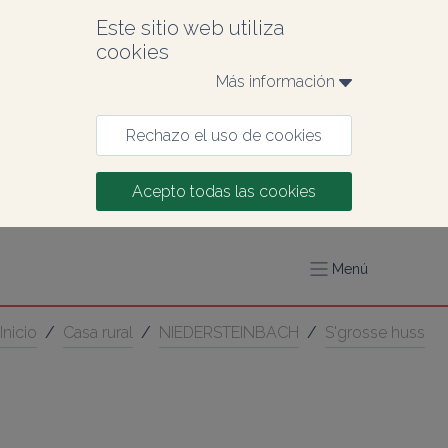
Este sitio web utiliza 
cookies
Más información 
Rechazo el uso de cookies
Acepto todas las cookies
Menú
Inicio
/
Casa rural
/
NIEDERSTEINBACH
/
S'grosse huss