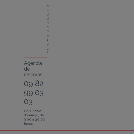
i
d
a
d 
d
e
s
d
e 
1
9
5
1
Agencia
de
reservas :
09 82
99 03
03
De lunes a
domingo, de
9.00 a 20.00
horas