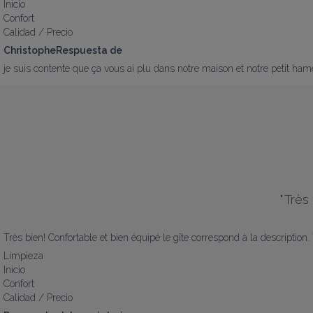
Inicio
Confort
Calidad / Precio
ChristopheRespuesta de
je suis contente que ça vous ai plu dans notre maison et notre petit h
"
Très
Très bien! Confortable et bien équipé le gîte correspond à la description.
Limpieza
Inicio
Confort
Calidad / Precio