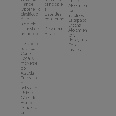
Chalés
France
principale
Alojamien
Obtener la 
s
tos 
clasificaci
Liste des 
insólitos
ón de 
commune
Escapada 
alojamient
s
urbana
o turístico 
Descubrir 
Alojamien
amueblad
Alsacia
to y 
o
desayuno
Pasaporte 
Casas 
turístico
rurales
Cómo 
llegar y 
moverse 
por 
Alsacia
Entradas 
de 
actividad
Unirse a 
Gîtes de 
France
Póngase 
en 