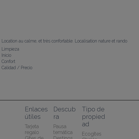
Location au calme, et très confortable. Localisation nature et rando
Limpieza
Inicio
Confort
Calidad / Precio
Enlaces 
Descub
Tipo de 
útiles
ra
propied
ad
Tarjeta 
Pausa 
regalo 
temática
Ecogîtes
Gîtes de 
Destinos 