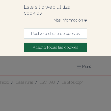
Este sitio web utiliza 
cookies
Más información 
Rechazo el uso de cookies
Acepto todas las cookies
Menú
Inicio
/
Casa rural
/
ESCHAU
/
Le Stoskopf