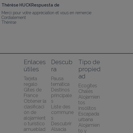
Thérèse HUCKRespuesta de
Merci pour votre appréciation et vous en remercie

Cordialement

Thérèse
Enlaces 
Descub
Tipo de 
útiles
ra
propied
ad
Tarjeta 
Pausa 
regalo 
temática
Ecogîtes
Gîtes de 
Destinos 
Chalés
France
principale
Alojamien
Obtener la 
s
tos 
clasificaci
Liste des 
insólitos
ón de 
commune
Escapada 
alojamient
s
urbana
o turístico 
Descubrir 
Alojamien
amueblad
Alsacia
to y 