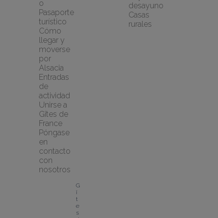
o
desayuno
Pasaporte 
Casas 
turístico
rurales
Cómo 
llegar y 
moverse 
por 
Alsacia
Entradas 
de 
actividad
Unirse a 
Gîtes de 
France
Póngase 
en 
contacto 
con 
nosotros
G
î
t
e
s 