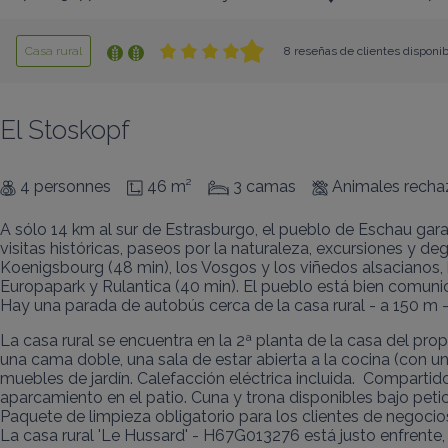
Casa rural
8 reseñas de clientes disponi
El Stoskopf
4 personnes
46 m²
3 camas
Animales rech
A sólo 14 km al sur de Estrasburgo, el pueblo de Eschau gara
visitas históricas, paseos por la naturaleza, excursiones y
Koenigsbourg (48 min), los Vosgos y los viñedos alsacianos, h
Europapark y Rulantica (40 min). El pueblo está bien comunica
Hay una parada de autobús cerca de la casa rural - a 150 m 
La casa rural se encuentra en la 2ª planta de la casa del pro
una cama doble, una sala de estar abierta a la cocina (con u
muebles de jardín. Calefacción eléctrica incluida.  Comparti
aparcamiento en el patio. Cuna y trona disponibles bajo petició
Paquete de limpieza obligatorio para los clientes de negocios
La casa rural 'Le Hussard' - H67G013276 está justo enfrente, 