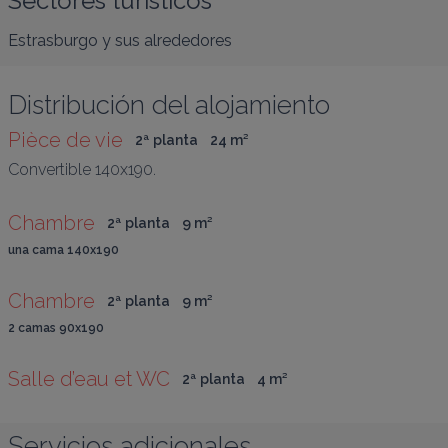
Sectores turísticos
Estrasburgo y sus alrededores
Distribución del alojamiento
Pièce de vie
2ª planta
24
 m
²
Convertible 140x190.
Chambre
2ª planta
9
 m
²
una cama 140x190
Chambre
2ª planta
9
 m
²
2 camas 90x190
Salle d’eau et WC
2ª planta
4
 m
²
Servicios adicionales