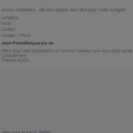
acceuil chaleureux , gîte bien équipé, bien situé pour visiter la région
Limpieza
Inicio
Confort
Calidad / Precio
Jean-PierreRespuesta de
Merci pour votre appréciation et sommes heureux que vous ayez passé un
Cordialement 

Thérèse HUCK
Venu pour le travail. Parfait.