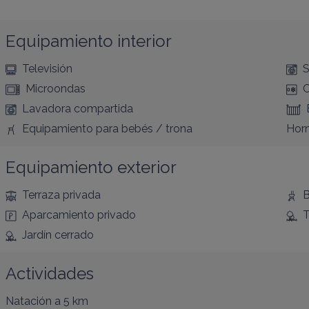
Equipamiento interior
Televisión
S
Microondas
C
Lavadora compartida
Equipamiento para bebés / trona
Hor
Equipamiento exterior
Terraza privada
B
Aparcamiento privado
T
Jardín cerrado
Actividades
Natación
a 5 km