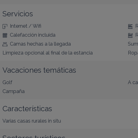
Servicios
Internet / Wifi
R
Calefacción incluida
R
Camas hechas a la llegada
Sumi
Limpieza opcional al final de la estancia
Ropa
Vacaciones temáticas
Golf
A ca
Campaña
Características
Varias casas rurales in situ