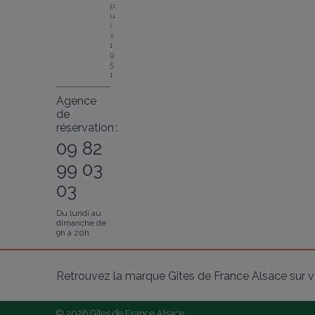
p
u
i
s 
1
9
5
1
Agence
de
réservation :
09 82
99 03
03
Du lundi au
dimanche de
9h à 20h
Retrouvez la marque Gîtes de France Alsace sur v
© 2026 Gîtes de France Alsace