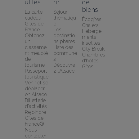
utiles
rir
de 
biens
La carte 
Séjour 
cadeau 
thématiqu
Écogîtes
Gîtes de 
e
Chalets
France
Les 
Héberge
Obtenez 
destinatio
ments 
un 
ns phares
insolites
classeme
Liste des 
City Break
nt meublé 
commune
Chambres 
de 
s
d'hôtes
tourisme
Découvre
Gîtes
Passeport 
z l'Alsace
touristique
Venir et se 
déplacer 
en Alsace
Billetterie 
d'activités
Rejoindre 
Gîtes de 
France®
Nous 
contacter