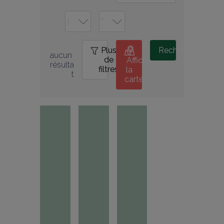
Plus
0
Rechercher
aucun 
de
Afficher
résulta
filtres
la
t
carte