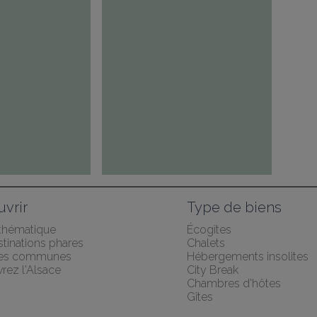
vrir
Type de biens
 thématique
Écogîtes
tinations phares
Chalets
des communes
Hébergements insolites
rez l'Alsace
City Break
Chambres d'hôtes
Gîtes