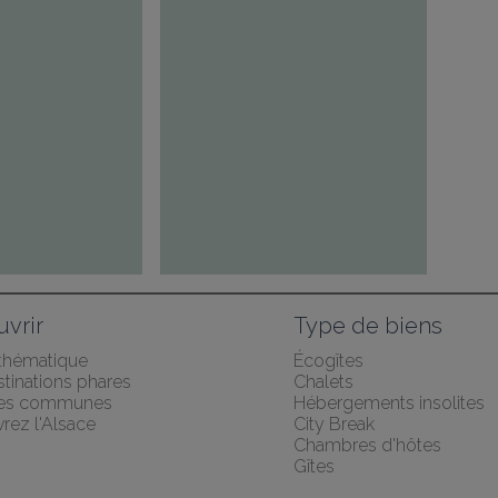
vrir
Type de biens
 thématique
Écogîtes
tinations phares
Chalets
des communes
Hébergements insolites
rez l'Alsace
City Break
Chambres d'hôtes
Gîtes