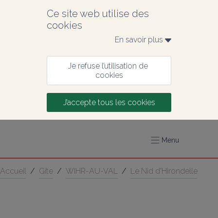
Ce site web utilise des 
cookies
En savoir plus 
Je refuse l’utilisation de 
cookies
J’accepte tous les cookies
Menu
Accueil
/
Gîte
/
WIHR-AU-VAL
/
Le Nid d'Hirondelle