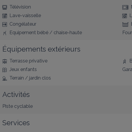
Télévision
Lave-vaisselle
L
Congélateur
Equipement bébé / chaise-haute
Four
Équipements extérieurs
Terrasse privative
B
Jeux enfants
Gar
Terrain / jardin clos
Activités
Piste cyclable
Services