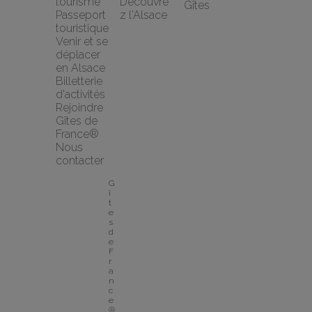
tourisme
Découvre
Gîtes
Passeport 
z l'Alsace
touristique
Venir et se 
déplacer 
en Alsace
Billetterie 
d'activités
Rejoindre 
Gîtes de 
France®
Nous 
contacter
G
î
t
e
s 
d
e 
F
r
a
n
c
e
® 