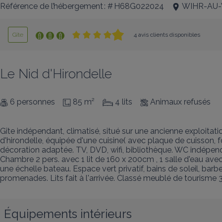
Référence de l’hébergement : # H68G022024
WIHR-AU-
Gîte
4 avis clients disponibles
Le Nid d'Hirondelle
6 personnes
85 m²
4 lits
Animaux refusés
Gîte indépendant, climatisé, situé sur une ancienne exploitatio
d'hirondelle, équipée d'une cuisine( avec plaque de cuisson, f
décoration adaptée. TV, DVD, wifi, bibliothèque. WC indépenda
Chambre 2 pers. avec 1 lit de 160 x 200cm , 1 salle d'eau av
une échelle bateau. Espace vert privatif, bains de soleil, barb
promenades. Lits fait à l'arrivée. Classé meublé de tourisme 3
Équipements intérieurs