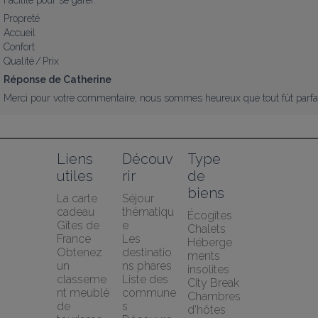
Facilité pour se garer.
Propreté
Accueil
Confort
Qualité / Prix
Réponse de Catherine
Merci pour votre commentaire, nous sommes heureux que tout fût parfait 
Liens 
Découv
Type 
utiles
rir
de 
biens
La carte 
Séjour 
cadeau 
thématiqu
Écogîtes
Gîtes de 
e
Chalets
France
Les 
Héberge
Obtenez 
destinatio
ments 
un 
ns phares
insolites
classeme
Liste des 
City Break
nt meublé 
commune
Chambres 
de 
s
d'hôtes