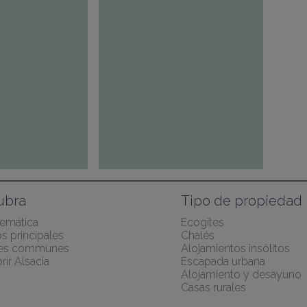
ubra
Tipo de propiedad
temática
Ecogîtes
s principales
Chalés
des communes
Alojamientos insólitos
ir Alsacia
Escapada urbana
Alojamiento y desayuno
Casas rurales