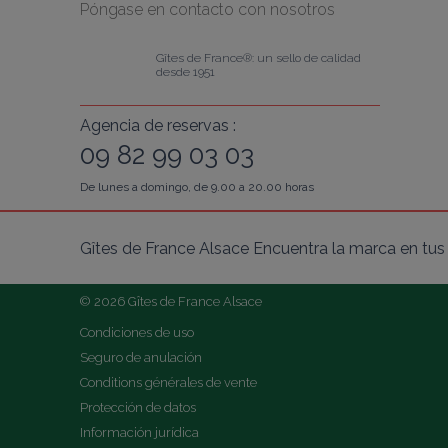
Póngase en contacto con nosotros
Gîtes de France®: un sello de calidad 
desde 1951
Agencia de reservas :
09 82 99 03 03
De lunes a domingo, de 9.00 a 20.00 horas
Gîtes de France Alsace Encuentra la marca en tus 
© 2026 Gîtes de France Alsace
Condiciones de uso
Seguro de anulación
Conditions générales de vente
Protección de datos
Información jurídica