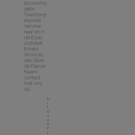
accommo
datie
Toeristenp
aspoort
Vervoer 
naar en in 
de Elzas
Activiteit 
tickets
Word lid 
van Gîtes 
de France
Neem 
contact 
met ons 
op
G
î
t
e
s 
d
e 
F
r