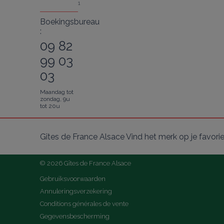
1
Boekingsbureau
:
09 82
99 03
03
Maandag tot
zondag, 9u
tot 20u
Gîtes de France Alsace Vind het merk op je favori
© 2026 Gîtes de France Alsace
Gebruiksvoorwaarden
Annuleringsverzekering
Conditions générales de vente
Gegevensbescherming