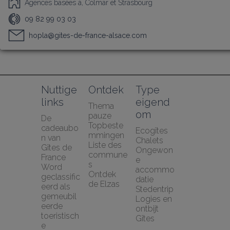
Agences basées à, Colmar et Strasbourg
09 82 99 03 03
hopla@gites-de-france-alsace.com
Nuttige 
Ontdek
Type 
links
eigend
Thema 
om
pauze
De 
Topbeste
cadeaubo
Ecogîtes
mmingen
n van 
Chalets
Liste des 
Gîtes de 
Ongewon
commune
France
e 
s
Word 
accommo
Ontdek 
geclassific
datie
de Elzas
eerd als 
Stedentrip
gemeubil
Logies en 
eerde 
ontbijt
toeristisch
Gîtes
e 