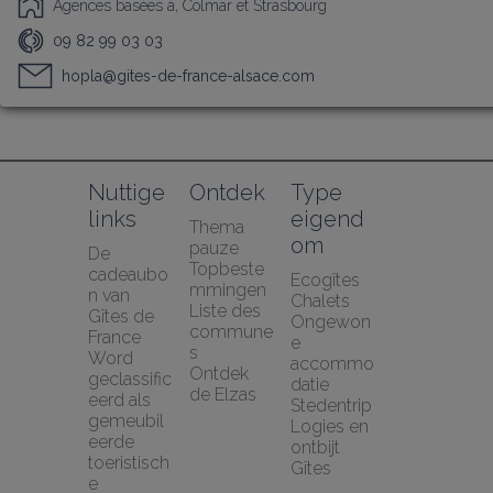
Agences basées à, Colmar et Strasbourg
09 82 99 03 03
hopla@gites-de-france-alsace.com
Nuttige 
Ontdek
Type 
links
eigend
Thema 
om
pauze
De 
Topbeste
cadeaubo
Ecogîtes
mmingen
n van 
Chalets
Liste des 
Gîtes de 
Ongewon
commune
France
e 
s
Word 
accommo
Ontdek 
geclassific
datie
de Elzas
eerd als 
Stedentrip
gemeubil
Logies en 
eerde 
ontbijt
toeristisch
Gîtes
e 