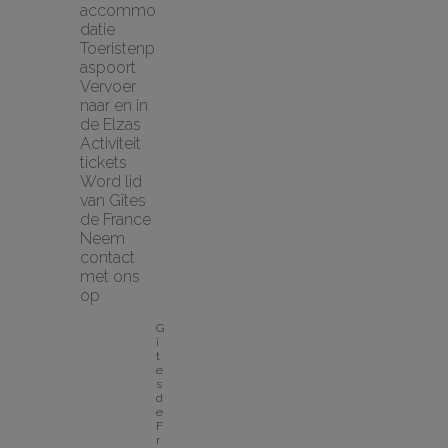
accommo
datie
Toeristenp
aspoort
Vervoer 
naar en in 
de Elzas
Activiteit 
tickets
Word lid 
van Gîtes 
de France
Neem 
contact 
met ons 
op
G
î
t
e
s 
d
e 
F
r