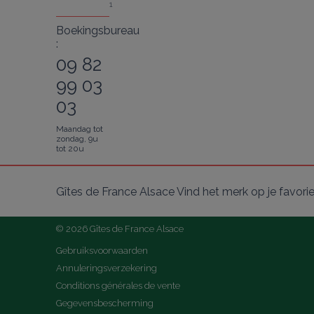
1
Boekingsbureau
:
09 82
99 03
03
Maandag tot
zondag, 9u
tot 20u
Gîtes de France Alsace Vind het merk op je favori
© 2026 Gîtes de France Alsace
Gebruiksvoorwaarden
Annuleringsverzekering
Conditions générales de vente
Gegevensbescherming