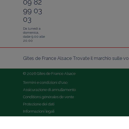
09 82
99 03
03
Da lunedì a
domenica,
dalle 9.00 alle
20.00
Gîtes de France Alsace Trovate il marchio sulle vost
© 2026 Gîtes de France Alsace
Termini e condizioni d'uso
Assicurazione di annullamento
Conditions générales de vente
Protezione dei dati
Informazioni legali