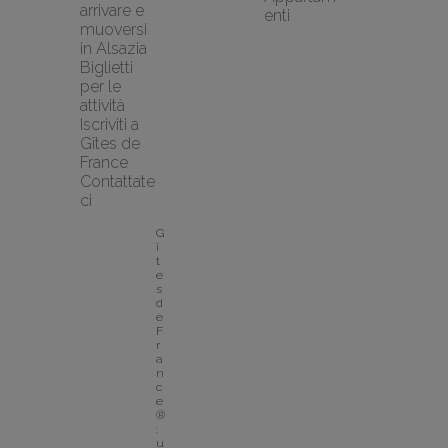
arrivare e 
enti
muoversi 
in Alsazia
Biglietti 
per le 
attività
Iscriviti a 
Gîtes de 
France
Contattate
ci
G
î
t
e
s 
d
e 
F
r
a
n
c
e
®
: 
u