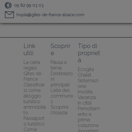
09 82 99 03 03
hopla@gites-de-france-alsace.com
Link 
Scoprir
Tipo di 
utili
e
propriet
à
La carta 
Pausa a 
regalo 
tema
Ecogite
Gîtes de 
Destinazio
Chalet
France
ni 
Sistemazi
Classificar
principali
one 
si come 
Liste des 
insolita
alloggio 
commune
Vacanza 
turistico 
s
in città
ammobilia
Scoprire 
Pernottam
to
l'Alsazia
ento e 
Passaport
prima 
o turistico
colazione
Come 
Appartam