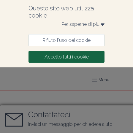
Questo sito web utilizza i 
cookie
Per saperne di più 
Rifiuto l'uso dei cookie
Accetto tutti i cookie
Menu
Contattateci
Inviaci un messaggio per chiedere aiuto