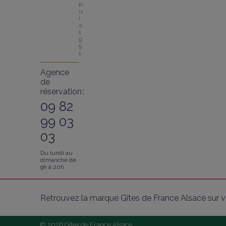
p
u
i
s 
1
9
5
1
Agence
de
réservation :
09 82
99 03
03
Du lundi au
dimanche de
9h à 20h
Retrouvez la marque Gîtes de France Alsace sur v
© 2026 Gîtes de France Alsace