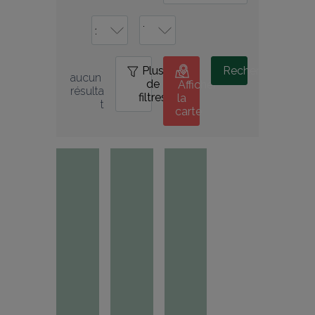
Plus
0
Rechercher
aucun 
de
Afficher
résulta
filtres
la
t
carte