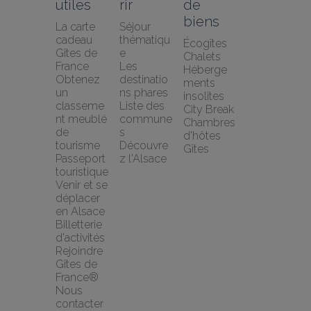
utiles
rir
de 
biens
La carte 
Séjour 
cadeau 
thématiqu
Écogîtes
Gîtes de 
e
Chalets
France
Les 
Héberge
Obtenez 
destinatio
ments 
un 
ns phares
insolites
classeme
Liste des 
City Break
nt meublé 
commune
Chambres 
de 
s
d'hôtes
tourisme
Découvre
Gîtes
Passeport 
z l'Alsace
touristique
Venir et se 
déplacer 
en Alsace
Billetterie 
d'activités
Rejoindre 
Gîtes de 
France®
Nous 
contacter