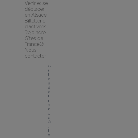
Venir et se 
déplacer 
en Alsace
Billetterie 
d'activités
Rejoindre 
Gîtes de 
France®
Nous 
contacter
G
î
t
e
s 
d
e 
F
r
a
n
c
e
® 
: 
l
a