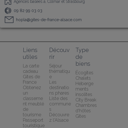
Agences basées à, Colmar et Strasbourg
09 82 99 03 03
hopla@gites-de-france-alsace.com
Liens 
Découv
Type 
utiles
rir
de 
biens
La carte 
Séjour 
cadeau 
thématiqu
Écogîtes
Gîtes de 
e
Chalets
France
Les 
Héberge
Obtenez 
destinatio
ments 
un 
ns phares
insolites
classeme
Liste des 
City Break
nt meublé 
commune
Chambres 
de 
s
d'hôtes
tourisme
Découvre
Gîtes
Passeport 
z l'Alsace
touristique