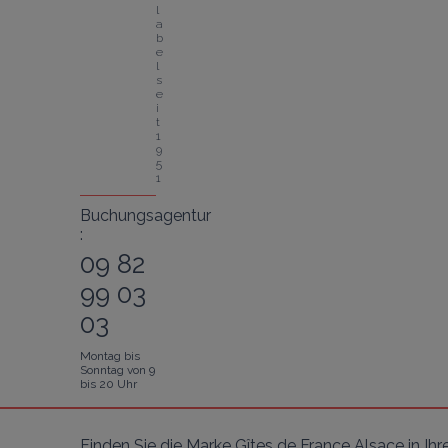
l
a
b
e
l 
s
e
i
t 
1
9
5
1
Buchungsagentur
:
09 82
99 03
03
Montag bis
Sonntag von 9
bis 20 Uhr
Finden Sie die Marke Gîtes de France Alsace in I