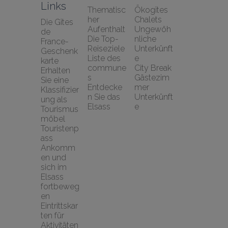
Links
Thematisc
Ökogîtes
her 
Chalets
Die Gîtes 
Aufenthalt
Ungewöh
de 
Die Top-
nliche 
France-
Reiseziele
Unterkünft
Geschenk
Liste des 
e
karte
commune
City Break
Erhalten 
s
Gästezim
Sie eine 
Entdecke
mer
Klassifizier
n Sie das 
Unterkünft
ung als 
Elsass
e
Tourismus
möbel
Touristenp
ass
Ankomm
en und 
sich im 
Elsass 
fortbeweg
en
Eintrittskar
ten für 
Aktivitäten