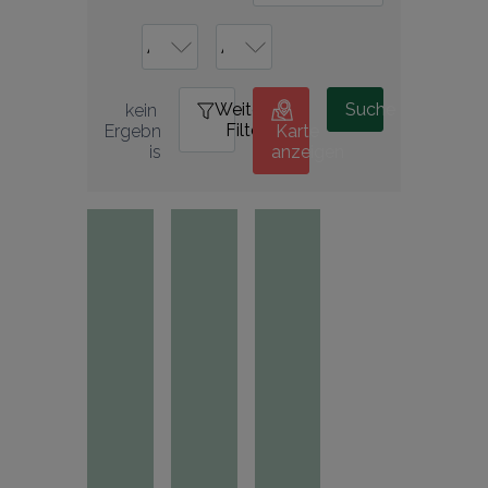
Weitere
0
Suche
kein 
Filter
Ergebn
Karte
is
anzeigen