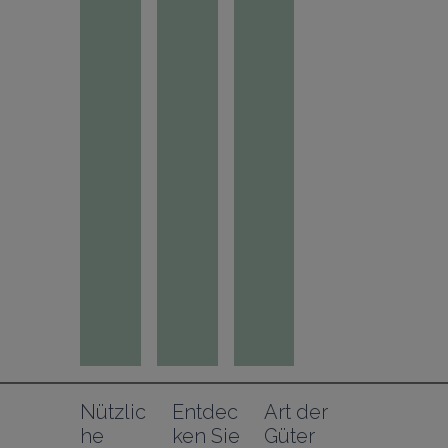
Nützlic
Entdec
Art der 
he 
ken Sie
Güter